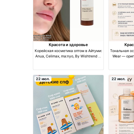
Красота и здоровье
Крас
Корейская косметика оптом в Айтуми:
Тональная ос
Anua, Celimax, ma:nyo, By Wishtrend —
Wear — ориг
увлажнение и восстановление оптом
по СНГ оптом п
производство Узбекистан
22 июл.
22 июл.