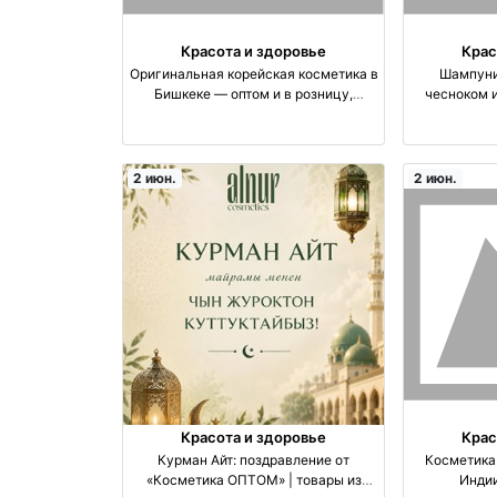
Красота и здоровье
Крас
Оригинальная корейская косметика в
Шампуни
Бишкеке — оптом и в розницу,
чесноком 
доступные цены оптом производство
укрепле
Узбекистан
очищение | Опт опт
2 июн.
2 июн.
Красота и здоровье
Крас
Курман Айт: поздравление от
Косметика 
«Косметика ОПТОМ» | товары из
Инди