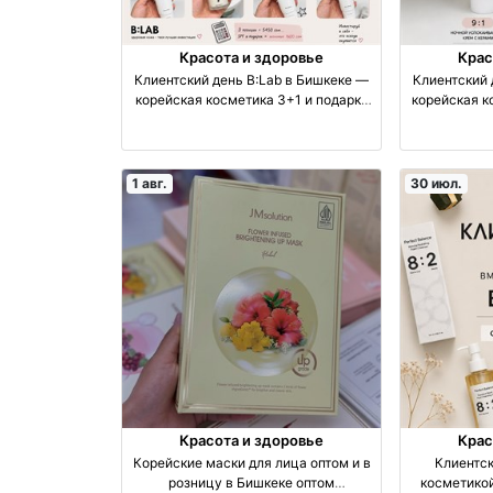
Красота и здоровье
Крас
Клиентский день B:Lab в Бишкеке —
Клиентский 
корейская косметика 3+1 и подарки
корейская к
оптом производство Корея
SP
1 авг.
30 июл.
Красота и здоровье
Крас
Корейские маски для лица оптом и в
Клиентск
розницу в Бишкеке оптом
косметикой