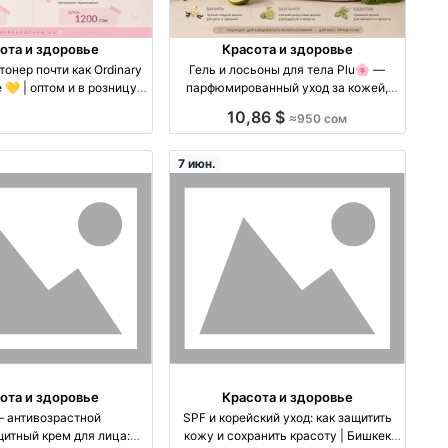
ота и здоровье
Красота и здоровье
онер почти как Ordinary
Гель и лосьоны для тела Plu🌸 —
💛 | оптом и в розницу
парфюмированный уход за кожей,
птом производство Корея
оптом и в розницу оптом
10,86 $
≈950 сом
производство Корея
7 июн.
ота и здоровье
Красота и здоровье
— антивозрастной
SPF и корейский уход: как защитить
итный крем для лица:
кожу и сохранить красоту | Бишкек