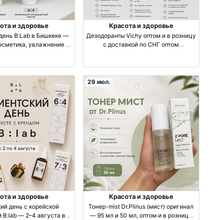
ота и здоровье
Красота и здоровье
день B:Lab в Бишкеке —
Дезодоранты Vichy оптом и в розницу
осметика, увлажнение и
с доставкой по СНГ оптом
F производство Корея
производство Киргизия
29 июл.
ота и здоровье
Красота и здоровье
ий день с корейской
Тонер-mist Dr.Plinus (мист) оригинал
 B:lab — 2–4 августа в
— 95 мл и 50 мл, оптом и в розницу