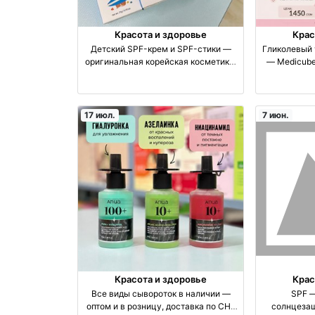
Красота и здоровье
Крас
Детский SPF-крем и SPF-стики —
Гликолевый т
оригинальная корейская косметика,
— Medicube 
оптом и в розницу | Отправка по СНГ
о
оптом производство Узбекистан
17 июл.
7 июн.
Красота и здоровье
Крас
Все виды сывороток в наличии —
SPF 
оптом и в розницу, доставка по СНГ
солнцезащ