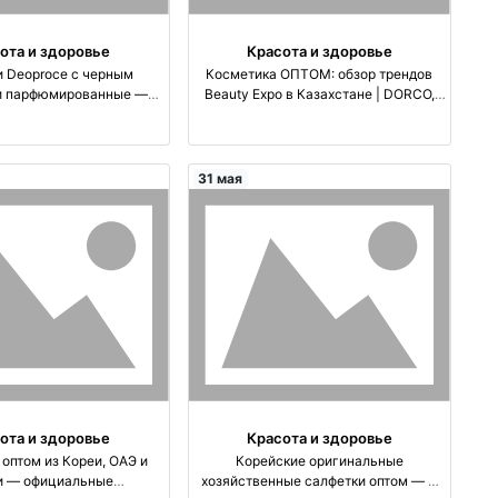
ота и здоровье
Красота и здоровье
 Deoproce с черным
Косметика ОПТОМ: обзор трендов
и парфюмированные —
Beauty Expo в Казахстане | DORCO,
ние волос, глубокое
Dabur, VASU оптом
ом производство
Корея
31 мая
ота и здоровье
Красота и здоровье
оптом из Кореи, ОАЭ и
Корейские оригинальные
и — официальные
хозяйственные салфетки оптом — 3