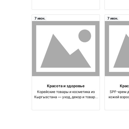
оптом производство Корея
защита от
про
7 июн.
7 июн.
Красота и здоровье
Крас
Корейские товары и косметика из
SPF-крем д
Кыргызстана — уход, декор и товары
кожей взрос
для дома | mbeauty.kg производство
Корея