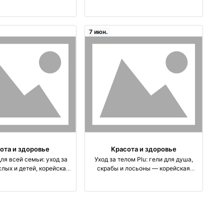
 пигментации и морщин
производство Корея
изводство Корея
7 июн.
ота и здоровье
Красота и здоровье
ля всей семьи: уход за
Уход за телом Plu: гели для душа,
лых и детей, корейская
скрабы и лосьоны — корейская
косметика производство Корея
косметика оптом производство Корея