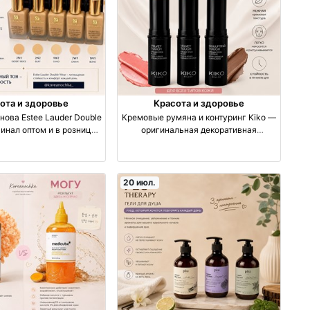
ота и здоровье
Красота и здоровье
нова Estee Lauder Double
Кремовые румяна и контуринг Kiko —
инал оптом и в розницу
оригинальная декоративная
роизводство
косметика оптом и в розницу оптом
Узбекистан
производство Корея
20 июл.