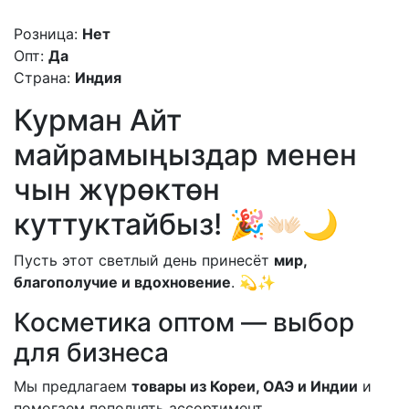
Розница:
Нет
Опт:
Да
Страна:
Индия
Курман Айт
майрамыңыздар менен
чын жүрөктөн
куттуктайбыз! 🎉👐🏻🌙
Пусть этот светлый день принесёт
мир,
благополучие и вдохновение
. 💫✨
Косметика оптом — выбор
для бизнеса
Мы предлагаем
товары из Кореи, ОАЭ и Индии
и
помогаем пополнять ассортимент