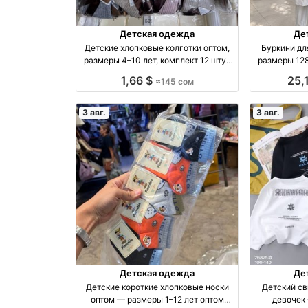
Детская одежда
Де
Детские хлопковые колготки оптом,
Буркини дл
размеры 4–10 лет, комплект 12 штук
размеры 128, 140, 
оптом производство Россия
1,66 $
25,
≈145 сом
3 авг.
3 авг.
Детская одежда
Де
Детские короткие хлопковые носки
Детский св
оптом — размеры 1–12 лет оптом
девочек