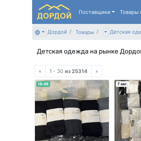
Поставщики
Товары
Дордой
Детская од
Товары
Детская одежда на рынке Дордо
«
1 - 30
из 25314
»
16:48
7 авг.