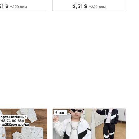
водство Киргизия
Киргизия
51 $
2,51 $
≈220 сом
≈220 сом
6 авг.