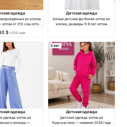
тская одежда
Детская одежда
оворождённых из хлопка
Белые детские футболки оптом из
 оптом от 210 сом оптом
хлопка, размеры 5–8 лет оптом
зводство Турция
производство Турция
40 $
≈210 сом
3 авг.
тская одежда
Детская одежда
я одежда оптом из
Детская одежда оптом из
евского велюра —
Кыргызстана — новинки 2026 года