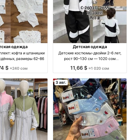
тская одежда
Детская одежда
плект: кофта и штанишки
Детские костюмы-двойки 2–6 лет,
ждённых, размеры 62–86
рост 90–130 см — 1020 сом
производство Китай
74 $
11,66 $
≈240 сом
≈1 020 сом
3 авг.