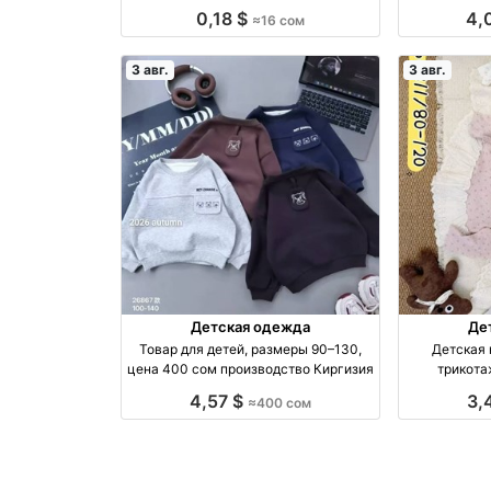
производство Россия
0,18 $
4,
≈16 сом
3 авг.
3 авг.
Детская одежда
Де
Товар для детей, размеры 90–130,
Детская 
цена 400 сом производство Киргизия
трикота
4,57 $
3,
≈400 сом