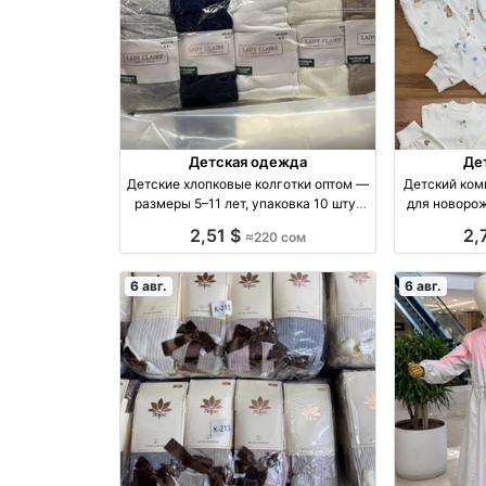
Детская одежда
Де
Детские хлопковые колготки оптом —
Детский ком
размеры 5–11 лет, упаковка 10 штук
для новоро
оптом производство Россия
2,51 $
2,
≈220 сом
6 авг.
6 авг.