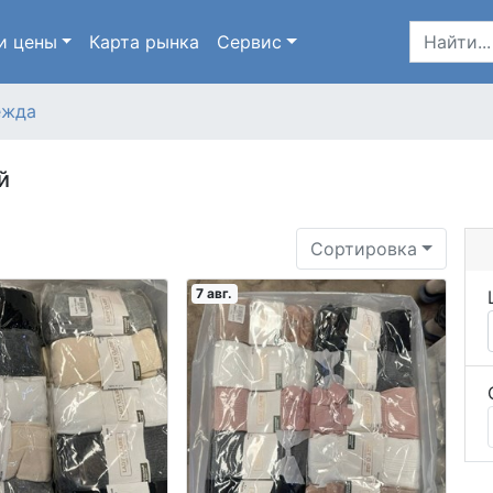
и цены
Карта
рынка
Сервис
ежда
й
Сортировка
7 авг.