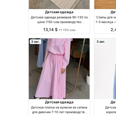
Детская одежда
Де
Детская одежда размеров 90–130 по
Слипы для н
цене 1150 сом производство
1–3 месяца —
Киргизия
прои
13,14 $
2,
≈1 150 сом
3 авг.
3 авг.
Детская одежда
Де
Детское платье на кулиске из сатина
Детска
для девочек 7–10 лет производство
корол