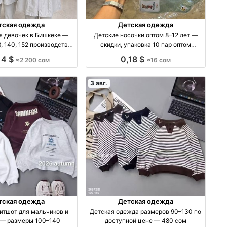
тская одежда
Детская одежда
я девочек в Бишкеке —
Детские носочки оптом 8–12 лет —
152 производство
скидки, упаковка 10 пар оптом
Киргизия
производство Киргизия
14 $
0,18 $
≈2 200 сом
≈16 сом
3 авг.
тская одежда
Детская одежда
итшот для мальчиков и
Детская одежда размеров 90–130 по
 — размеры 100–140
доступной цене — 480 сом