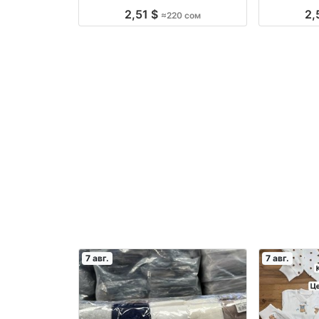
оптом производство Россия
произ
2,51 $
2,
≈220 сом
7 авг.
7 авг.