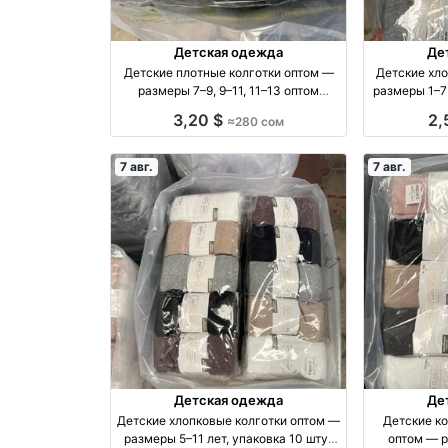
Детская одежда
Де
Детские плотные колготки оптом —
Детские хло
размеры 7–9, 9–11, 11–13 оптом
размеры 1–7
производство Россия
оп
3,20 $
2,
≈280 сом
7 авг.
7 авг.
Детская одежда
Де
Детские хлопковые колготки оптом —
Детские ко
размеры 5–11 лет, упаковка 10 штук
оптом — р