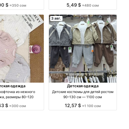
00 $
5,49 $
≈350 сом
≈480 сом
3 авг.
тская одежда
Детская одежда
кофточка из нежного
Детские костюмы для детей ростом
жа, размеры 80–120
90–130 см — 1100 сом
43 $
12,57 $
≈300 сом
≈1 100 сом