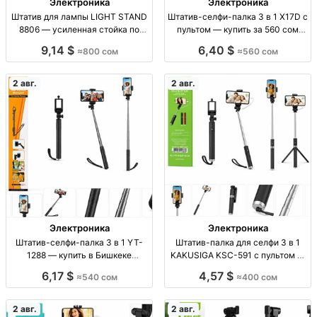
Электроника
Электроника
Штатив для лампы LIGHT STAND
Штатив-селфи-палка 3 в 1 X17D с
8806 — усиленная стойка по
пультом — купить за 560 сом
доступной цене Штатив для
Штатив-селфи-палка 3 в 1 X17D,
9,14 $
6,40 $
≈800 сом
≈560 сом
лампы, LIGHT STAND 8806,
пульт ДУ, для смартфона,
усиленный, опт/розница, 800
отличное качество, 560 сом
сом.
2 авг.
2 авг.
Электроника
Электроника
Штатив-селфи-палка 3 в 1 YT-
Штатив-палка для селфи 3 в 1
1288 — купить в Бишкеке
KAKUSIGA KSC-591 с пультом —
Штатив-селфи-палка 3 в 1,
Бишкек Штатив-монопод 3в1
6,17 $
4,57 $
≈540 сом
≈400 сом
модель YT-1288, хорошее
KAKUSIGA KSC-591, пульт ДУ,
качество, опт/розница, Бишкек,
новый, опт/розница, Бишкек. 400
540 сом
сом.
2 авг.
2 авг.