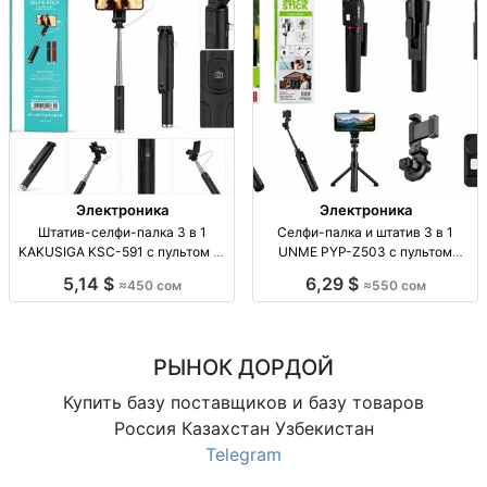
Электроника
Электроника
Штатив-селфи-палка 3 в 1
Селфи-палка и штатив 3 в 1
KAKUSIGA KSC-591 с пультом —
UNME PYP-Z503 с пультом
450 сом Штатив-селфи-палка 3 в
Селфи-палка/штатив 3 в 1, пульт
5,14 $
6,29 $
≈450 сом
≈550 сом
1 KAKUSIGA KSC-591, пульт ДУ,
ДУ, UNME PYP-Z503, новое
для смартфонов, 450 сом, опт/
поступление
розница.
РЫНОК ДОРДОЙ
Купить базу поставщиков и базу товаров
Россия Казахстан Узбекистан
Telegram