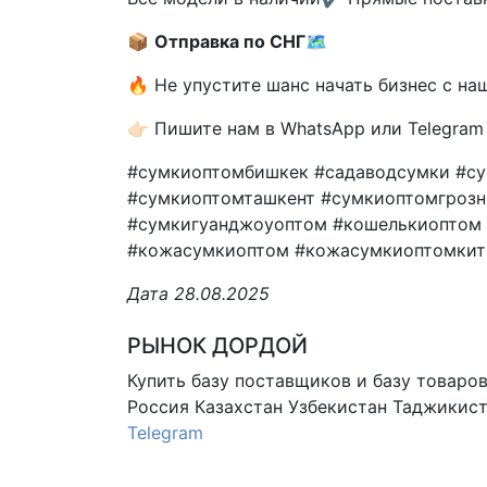
📦
Отправка по СНГ
🗺
🔥 Не упустите шанс начать бизнес с н
👉🏻 Пишите нам в WhatsApp или Telegra
#сумкиоптомбишкек #садаводсумки #с
#сумкиоптомташкент #сумкиоптомгроз
#сумкигуанджоуоптом #кошелькиоптом
#кожасумкиоптом #кожасумкиоптомкит
Дата 28.08.2025
РЫНОК ДОРДОЙ
Купить базу поставщиков и базу товаро
Россия Казахстан Узбекистан
Таджикист
Telegram