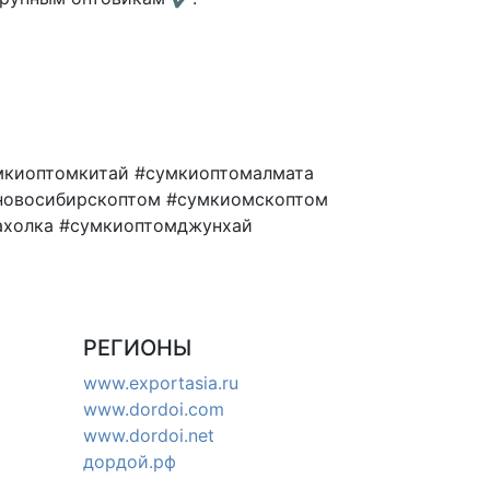
мкиоптомкитай #сумкиоптомалмата
новосибирскоптом #сумкиомскоптом
ахолка #сумкиоптомджунхай
РЕГИОНЫ
www.exportasia.ru
www.dordoi.com
www.dordoi.net
дордой.рф