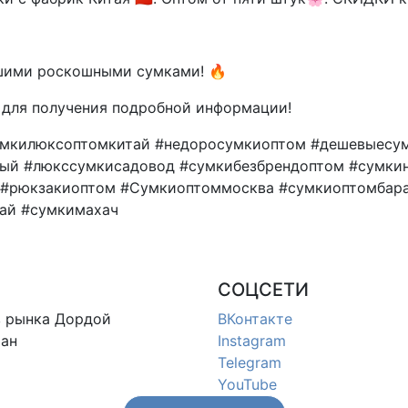
ашими роскошными сумками! 🔥
m для получения подробной информации!
умкилюксоптомкитай #недоросумкиоптом #дешевыесу
ный #люкссумкисадовод #сумкибезбрендоптом #сумки
 #рюкзакиоптом #Сумкиоптоммосква #сумкиоптомбар
ай #сумкимахач
СОЦСЕТИ
в
рынка Дордой
ВКонтакте
ан
Instagram
Telegram
YouTube