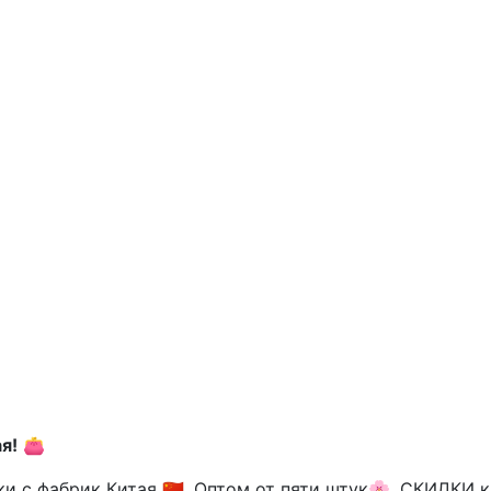
я!
👛
и с фабрик Китая 🇨🇳. Оптом от пяти штук🌸. СКИДКИ 