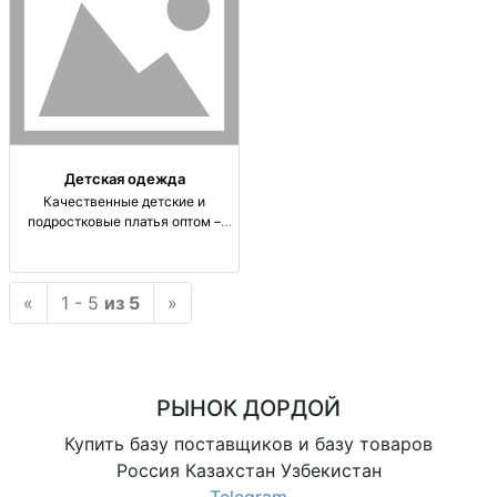
Детская одежда
Качественные детские и
подростковые платья оптом –
идеальный выбор в Бишкеке
Оптовая продажа детских и
подростковых платьев от 3 до 16
«
1 - 5
из 5
»
лет. Доставка по СНГ.
РЫНОК ДОРДОЙ
Купить базу поставщиков и базу товаров
Россия Казахстан Узбекистан
Telegram