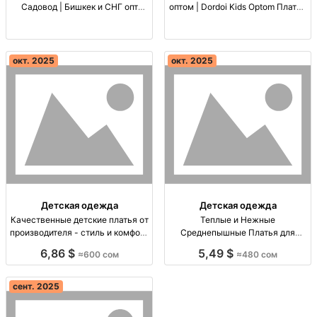
Садовод | Бишкек и СНГ опт
оптом | Dordoi Kids Optom Платья
платья для девочек 3–16 лет
оптом для девочек 3-16 лет.
(детская/подростковая), от
Качество + стиль. Доставка по
производителя, стиль/комфорт,
СНГ.
ассортимент
окт. 2025
окт. 2025
Детская одежда
Детская одежда
Качественные детские платья от
Теплые и Нежные
производителя - стиль и комфорт
Среднепышные Платья для
для вашей девочки Детские
Девочек | Оптовая Цена 480 Сом
6,86 $
5,49 $
≈600 сом
≈480 сом
платья, рос. 3-7 лет, удобные,
Детские платья оптом, размеры
стильные, от производителя.
28-34, цена 480 сом, доставка
Цена: 600 сом.
по СНГ.
сент. 2025