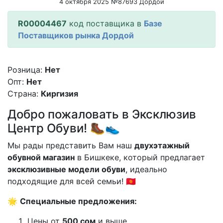
4 октября 2025 №87693 Дордой
R00004467
код поставщика в
Базе
Поставщиков рынка Дордой
Розница:
Нет
Опт:
Нет
Страна:
Киргизия
Добро пожаловать в Эксклюзив
Центр Обуви! 🥾👟
Мы рады представить Вам наш
двухэтажный
обувной магазин
в Бишкеке, который предлагает
эксклюзивные модели обуви
, идеально
подходящие для всей семьи! 🇰🇬
🌟
Специальные предложения:
Цены от
500 сом
и выше.