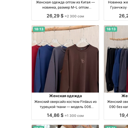
Женская одежда оптом из Китая —
Новинка же
новинка, размер M–L оптом
Гуанчжоу 
производство Китай
о
26,29 $
26,
≈2 300 сом
18:13
18:13
Женская одежда
Же
Женский оверсайз костюм Firdaus из
Женский ов
турецкой ткани — модель 006
090 без к
производство Турция
прои
14,86 $
19,
≈1 300 сом