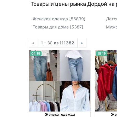
Товары и цены рынка Дордой на
Женская одежда [55839]
Детс
Товары для дома [5387]
Мужс
«
1 - 30
из 111382
»
04:19
18:19
Женская одежда
Же