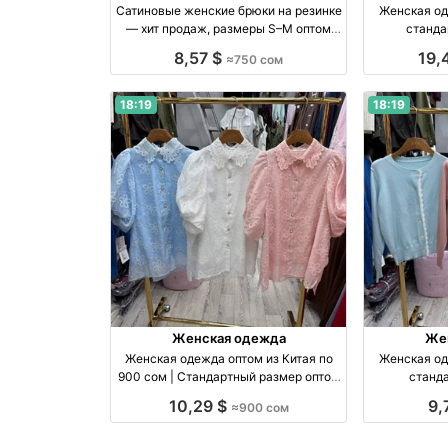
Сатиновые женские брюки на резинке
Женская од
— хит продаж, размеры S–M оптом
станда
производство Киргизия
про
8,57 $
19,
≈750 сом
18:19
18:19
Женская одежда
Же
Женская одежда оптом из Китая по
Женская од
900 сом | Стандартный размер оптом
станда
производство Китай
про
10,29 $
9,
≈900 сом