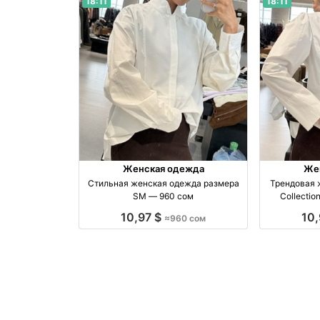
18:11
18:11
Женская одежда
Же
Стильная женская одежда размера
Трендовая 
SM — 960 сом
Collectio
произ
10,97 $
10
≈960 сом