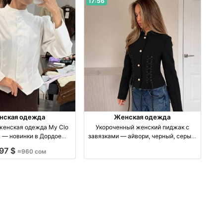
17:56
нская одежда
Женская одежда
женская одежда My Clo
Укороченный женский пиджак с
n — новинки в Дордое
завязками — айвори, черный, серый,
водство Киргизия
шоколад
,97 $
≈960 сом