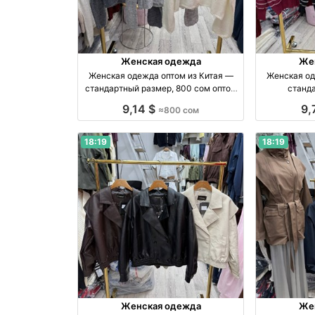
Женская одежда
Же
Женская одежда оптом из Китая —
Женская од
стандартный размер, 800 сом оптом
станда
производство Китай
про
9,14 $
9,
≈800 сом
18:19
18:19
Женская одежда
Же