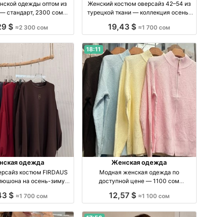
нской одежды оптом из
Женский костюм оверсайз 42–54 из
— стандарт, 2300 сом
турецкой ткани — коллекция осень-
птом производство Китай
зима производство Турция
29 $
19,43 $
≈2 300 сом
≈1 700 сом
18:11
нская одежда
Женская одежда
ерсайз костюм FIRDAUS
Модная женская одежда по
апюшона на осень-зиму
доступной цене — 1100 сом
зводство Турция
производство Киргизия
43 $
12,57 $
≈1 700 сом
≈1 100 сом