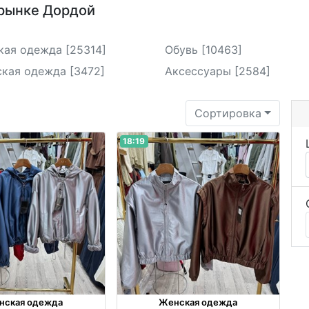
 рынке Дордой
кая одежда [25314]
Обувь [10463]
кая одежда [3472]
Аксессуары [2584]
Сортировка
18:19
нская одежда
Женская одежда