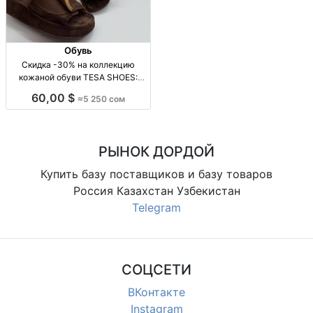
Обувь
Скидка -30% на коллекцию
кожаной обуви TESA SHOES:
Дордой, филиал у ТЦ Маркс,
60,00 $
≈5 250 сом
размеры 37–40 Кож. обувь,
Турция (prod TR). Скидка -30% на
всю колл. Цвет: чёрн / коричн. Р-
ры: 37, 38, 40 (чёрн),
РЫНОК ДОРДОЙ
Купить базу поставщиков и базу товаров
Россия Казахстан Узбекистан
Telegram
СОЦСЕТИ
ВКонтакте
Instagram