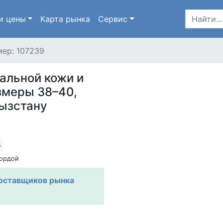
и цены
Карта
рынка
Сервис
ер: 107239
альной кожи и
змеры 38–40,
ызстану
ордой
оставщиков рынка