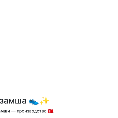
и замша 👟✨
замши
— производство 🇹🇷.