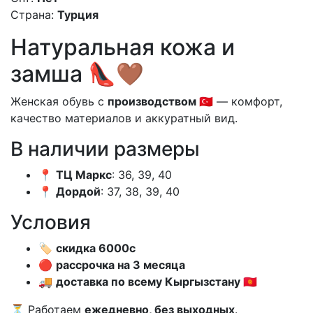
Страна:
Турция
Натуральная кожа и
замша 👠🤎
Женская обувь с
производством 🇹🇷
— комфорт,
качество материалов и аккуратный вид.
В наличии размеры
📍
ТЦ Маркс
: 36, 39, 40
📍
Дордой
: 37, 38, 39, 40
Условия
🏷️
скидка 6000с
🔴
рассрочка на 3 месяца
🚚
доставка по всему Кыргызстану 🇰🇬
⏳ Работаем
ежедневно, без выходных
.