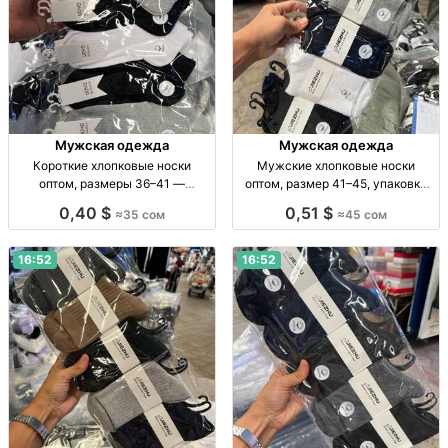
Мужская одежда
Мужская одежда
Короткие хлопковые носки
Мужские хлопковые носки
оптом, размеры 36–41 —
оптом, размер 41–45, упаковка
упаковка 10 пар Короткие х/б
10 пар Муж. хлопк. носки, дл., р-р
0,40 $
0,51 $
≈35 сом
≈45 сом
носки, р-р 36–41, однотонные, уп.
41–45, уп. 10 шт., опт.
10 шт., опт
16:52
16:52