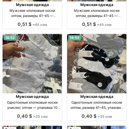
Мужская одежда
Мужская одежда
Мужские хлопковые носки
Мужские хлопковые носки
оптом, размеры 41–45 —
оптом, размеры 41–45 —
упаковка 10 пар Муж. хлопк.
упаковка 10 пар Муж. х/б носки,
0,51 $
0,51 $
≈45 сом
≈45 сом
носки, р-р 41–45, уп. 10 шт., опт,
р-р 41–45, уп. 10 шт., опт.
45 сом/уп.
16:52
16:52
Мужская одежда
Мужская одежда
Однотонные хлопковые носки
Однотонные хлопковые носки
унисекс оптом — упаковка 10
оптом, размер 41–45, упаковка
пар Носки унисекс, х/б,
10 пар Носки х/б, однотн., р-р 41–
0,40 $
0,40 $
≈35 сом
≈35 сом
однотонные, р-р универс., уп. 10
45, уп. 10 шт., опт.
шт., опт.