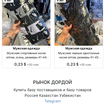
5 авг.
5 авг.
Мужская одежда
Мужская одежда
Мужские спортивные носки
Мужские черные однотонные
оптом, осень, размеры 41–44
носки оптом, размеры 41–45
Муж. спорт. носки, осень, р-р 41–
Муж. носки, однотн., черные, р-р
0,23 $
0,23 $
≈20 сом
≈20 сом
44, уп. 10 шт., опт.
41–45, уп. 10 пар, опт.
РЫНОК ДОРДОЙ
Купить базу поставщиков и базу товаров
Россия Казахстан Узбекистан
Telegram