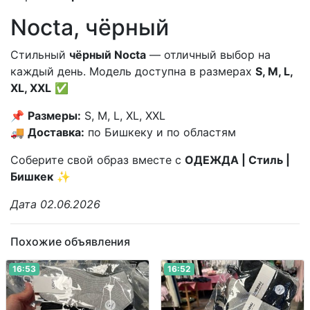
Nocta, чёрный
Стильный
чёрный Nocta
— отличный выбор на
каждый день. Модель доступна в размерах
S, M, L,
XL, XXL
✅
📌
Размеры:
S, M, L, XL, XXL
🚚
Доставка:
по Бишкеку и по областям
Соберите свой образ вместе с
ОДЕЖДА | Стиль |
Бишкек
✨
Дата 02.06.2026
Похожие объявления
16:53
16:52