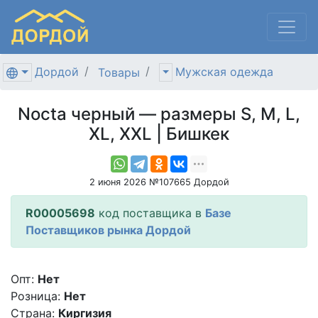
Дордой
Мужская одежда
Товары
Nocta черный — размеры S, M, L,
XL, XXL | Бишкек
2 июня 2026 №107665 Дордой
R00005698
код поставщика в
Базе
Поставщиков рынка Дордой
Опт:
Нет
Розница:
Нет
Страна:
Киргизия