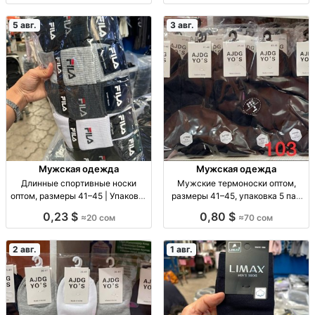
10 пар — 180 сом.
5 авг.
3 авг.
Мужская одежда
Мужская одежда
Длинные спортивные носки
Мужские термоноски оптом,
оптом, размеры 41–45 | Упаковка
размеры 41–45, упаковка 5 пар
10 шт. Спорт. носки опт, р-р 41–
Муж. термоноски, р-р 41–45, уп.
0,23 $
0,80 $
≈20 сом
≈70 сом
45, уп. 10 шт., 20 сом/уп.
5 шт., опт.
2 авг.
1 авг.