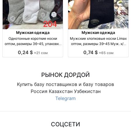
Мужская одежда
Мужская одежда
Однотонные короткие носки
Мужские хлопковые носки Limax
оптом, размеры 36–45, упаковка
оптом, размеры 39–45 Муж. х/б
10 штук Однотонные короткие
носки Limax, р-р 39–45, уп. 12
0,24 $
0,74 $
≈21 сом
≈65 сом
носки оптом, р-р 36–41 и 41–45,
пар, 65 сом.
уп. 10 шт., 21 сом/уп.
РЫНОК ДОРДОЙ
Купить базу поставщиков и базу товаров
Россия Казахстан Узбекистан
Telegram
СОЦСЕТИ