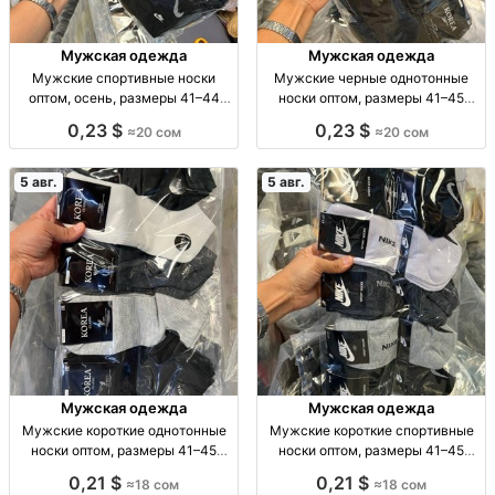
Мужская одежда
Мужская одежда
Мужские спортивные носки
Мужские черные однотонные
оптом, осень, размеры 41–44
носки оптом, размеры 41–45
Муж. спорт. носки, осень, р-р 41–
Муж. носки, однотн., черные, р-р
0,23 $
0,23 $
≈20 сом
≈20 сом
44, уп. 10 шт., опт.
41–45, уп. 10 пар, опт.
5 авг.
5 авг.
Мужская одежда
Мужская одежда
Мужские короткие однотонные
Мужские короткие спортивные
носки оптом, размеры 41–45
носки оптом, размеры 41–45
Муж. короткие однотон. носки, р-
Муж. спорт. носки, р-р 41–45, опт,
0,21 $
0,21 $
≈18 сом
≈18 сом
р 41–45, опт: 18 сом/пара, компл.
уп. 10 шт. — 180 сом