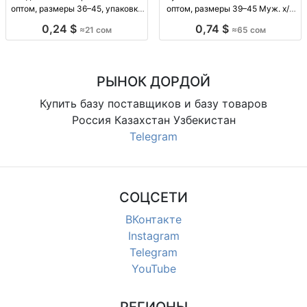
оптом, размеры 36–45, упаковка
оптом, размеры 39–45 Муж. х/б
10 штук Однотонные короткие
носки Limax, р-р 39–45, уп. 12
0,24 $
0,74 $
≈21 сом
≈65 сом
носки оптом, р-р 36–41 и 41–45,
пар, 65 сом.
уп. 10 шт., 21 сом/уп.
РЫНОК ДОРДОЙ
Купить базу поставщиков и базу товаров
Россия Казахстан Узбекистан
Telegram
СОЦСЕТИ
ВКонтакте
Instagram
Telegram
YouTube
РЕГИОНЫ