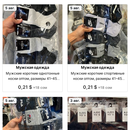
5 авг.
5 авг.
Мужская одежда
Мужская одежда
Мужские короткие однотонные
Мужские короткие спортивные
носки оптом, размеры 41–45
носки оптом, размеры 41–45
Муж. короткие однотон. носки, р-
Муж. спорт. носки, р-р 41–45, опт,
0,21 $
0,21 $
≈18 сом
≈18 сом
р 41–45, опт: 18 сом/пара, компл.
уп. 10 шт. — 180 сом
10 пар — 180 сом.
5 авг.
3 авг.