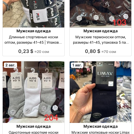
Мужская одежда
Мужская одежда
Длинные спортивные носки
Мужские термоноски оптом,
оптом, размеры 41–45 | Упаковка
размеры 41–45, упаковка 5 пар
10 шт. Спорт. носки опт, р-р 41–
Муж. термоноски, р-р 41–45, уп.
0,23 $
0,80 $
≈20 сом
≈70 сом
45, уп. 10 шт., 20 сом/уп.
5 шт., опт.
2 авг.
1 авг.
Мужская одежда
Мужская одежда
Однотонные короткие носки
Мужские хлопковые носки Limax