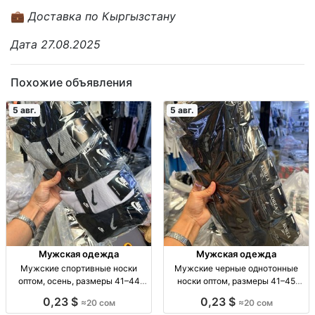
💼
Доставка по Кыргызстану
Дата 27.08.2025
Похожие объявления
5 авг.
5 авг.
Мужская одежда
Мужская одежда
Мужские спортивные носки
Мужские черные однотонные
оптом, осень, размеры 41–44
носки оптом, размеры 41–45
Муж. спорт. носки, осень, р-р 41–
Муж. носки, однотн., черные, р-р
0,23 $
0,23 $
≈20 сом
≈20 сом
44, уп. 10 шт., опт.
41–45, уп. 10 пар, опт.