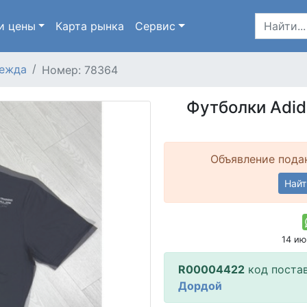
и цены
Карта
рынка
Сервис
ежда
Номер: 78364
Футболки Adid
Объявление подан
Найт
14 и
R00004422
код поста
Дордой