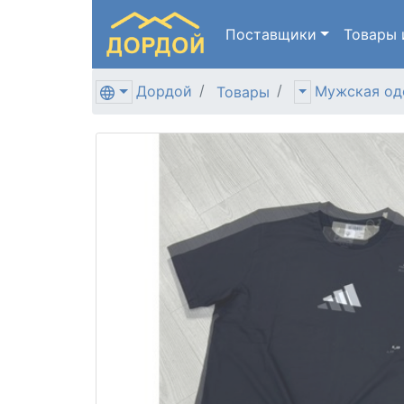
Поставщики
Товары
Дордой
Мужская од
Товары