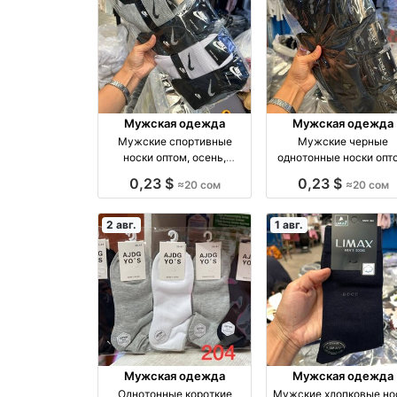
Мужская одежда
Мужская одежда
Мужские спортивные
Мужские черные
носки оптом, осень,
однотонные носки опт
размеры 41–44 оптом
размеры 41–45 опто
0,23 $
0,23 $
≈20 сом
≈20 сом
производство Россия
производство Росси
2 авг.
1 авг.
Мужская одежда
Мужская одежда
Однотонные короткие
Мужские хлопковые но