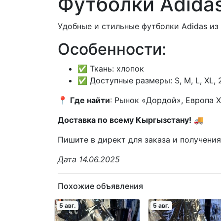
Футболки Adida
Удобные и стильные футболки Adidas из
Особенности:
✅ Ткань: хлопок
✅ Доступные размеры: S, M, L, XL, 
📍
Где найти
: Рынок «Дордой», Европа X
Доставка по всему Кыргызстану!
🚚
Пишите в директ для заказа и получени
Дата 14.06.2025
Похожие объявления
5 авг.
5 авг.