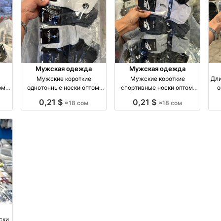
Мужская одежда
Мужская одежда
Мужские короткие
Мужские короткие
Дли
ом,
однотонные носки оптом,
спортивные носки оптом,
о
м
размеры 41–45 оптом
размеры 41–45 оптом
0,21 $
0,21 $
≈18 сом
≈18 сом
я
производство Киргизия
производство Киргизия
ски