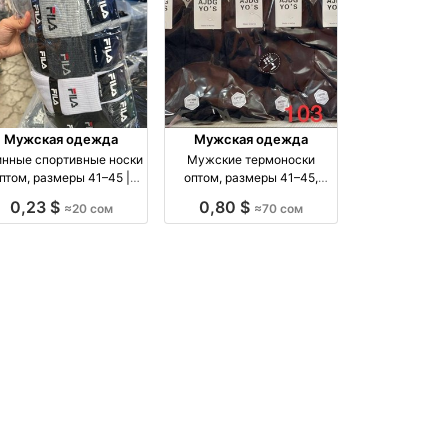
Мужская одежда
Мужская одежда
нные спортивные носки
Мужские термоноски
птом, размеры 41–45 |
оптом, размеры 41–45,
Упаковка 10 шт. оптом
упаковка 5 пар оптом
0,23 $
0,80 $
≈20 сом
≈70 сом
производство Россия
производство Киргизия