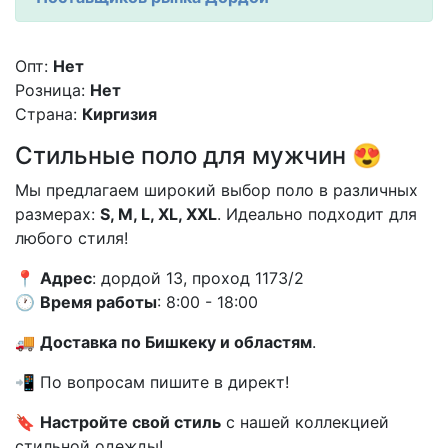
Опт:
Нет
Розница:
Нет
Страна:
Киргизия
Стильные поло для мужчин 😍
Мы предлагаем широкий выбор поло в различных
размерах:
S, M, L, XL, XXL
. Идеально подходит для
любого стиля!
📍
Адрес
: дордой 13, проход 1173/2
🕐
Время работы
: 8:00 - 18:00
🚚
Доставка по Бишкеку и областям
.
📲 По вопросам пишите в директ!
🔖
Настройте свой стиль
с нашей коллекцией
стильной одежды!