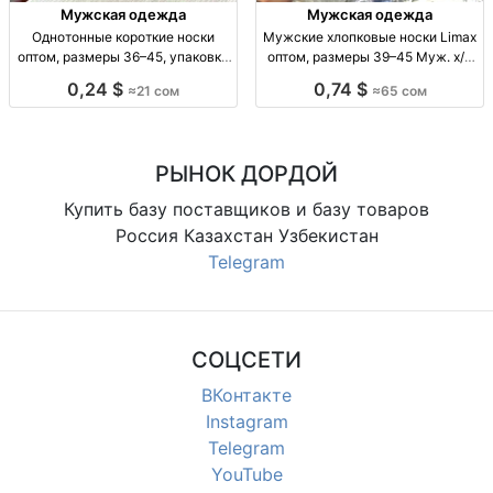
Мужская одежда
Мужская одежда
Однотонные короткие носки
Мужские хлопковые носки Limax
оптом, размеры 36–45, упаковка
оптом, размеры 39–45 Муж. х/б
10 штук Однотонные короткие
носки Limax, р-р 39–45, уп. 12
0,24 $
0,74 $
≈21 сом
≈65 сом
носки оптом, р-р 36–41 и 41–45,
пар, 65 сом.
уп. 10 шт., 21 сом/уп.
РЫНОК ДОРДОЙ
Купить базу поставщиков и базу товаров
Россия Казахстан Узбекистан
Telegram
СОЦСЕТИ
ВКонтакте
Instagram
Telegram
YouTube