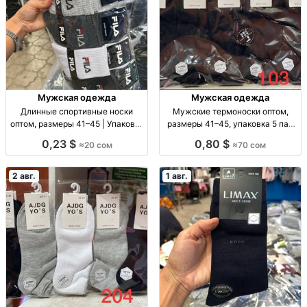
Мужская одежда
Мужская одежда
Длинные спортивные носки
Мужские термоноски оптом,
оптом, размеры 41–45 | Упаковка
размеры 41–45, упаковка 5 пар
10 шт. Спорт. носки опт, р-р 41–
Муж. термоноски, р-р 41–45, уп.
0,23 $
0,80 $
≈20 сом
≈70 сом
45, уп. 10 шт., 20 сом/уп.
5 шт., опт.
2 авг.
1 авг.