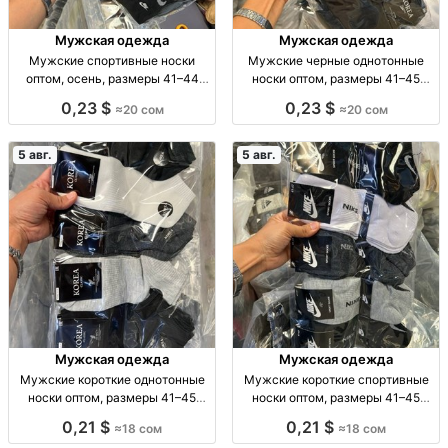
Мужская одежда
Мужская одежда
Мужские спортивные носки
Мужские черные однотонные
оптом, осень, размеры 41–44
носки оптом, размеры 41–45
Муж. спорт. носки, осень, р-р 41–
Муж. носки, однотн., черные, р-р
0,23 $
0,23 $
≈20 сом
≈20 сом
44, уп. 10 шт., опт.
41–45, уп. 10 пар, опт.
5 авг.
5 авг.
Мужская одежда
Мужская одежда
Мужские короткие однотонные
Мужские короткие спортивные
носки оптом, размеры 41–45
носки оптом, размеры 41–45
Муж. короткие однотон. носки, р-
Муж. спорт. носки, р-р 41–45, опт,
0,21 $
0,21 $
≈18 сом
≈18 сом
р 41–45, опт: 18 сом/пара, компл.
уп. 10 шт. — 180 сом