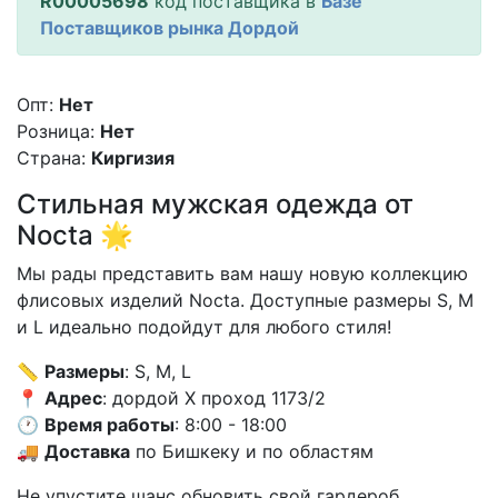
R00005698
код поставщика в
Базе
Поставщиков рынка Дордой
Опт:
Нет
Розница:
Нет
Страна:
Киргизия
Стильная мужская одежда от
Nocta 🌟
Мы рады представить вам нашу новую коллекцию
флисовых изделий Nocta. Доступные размеры S, M
и L идеально подойдут для любого стиля!
📏
Размеры
: S, M, L
📍
Адрес
: дордой X проход 1173/2
🕐
Время работы
: 8:00 - 18:00
🚚
Доставка
по Бишкеку и по областям
Не упустите шанс обновить свой гардероб