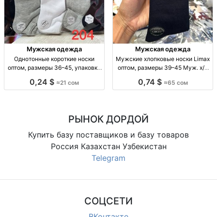
Мужская одежда
Мужская одежда
Однотонные короткие носки
Мужские хлопковые носки Limax
оптом, размеры 36–45, упаковка
оптом, размеры 39–45 Муж. х/б
10 штук Однотонные короткие
носки Limax, р-р 39–45, уп. 12
0,24 $
0,74 $
≈21 сом
≈65 сом
носки оптом, р-р 36–41 и 41–45,
пар, 65 сом.
уп. 10 шт., 21 сом/уп.
РЫНОК ДОРДОЙ
Купить базу поставщиков и базу товаров
Россия Казахстан Узбекистан
Telegram
СОЦСЕТИ
ВКонтакте