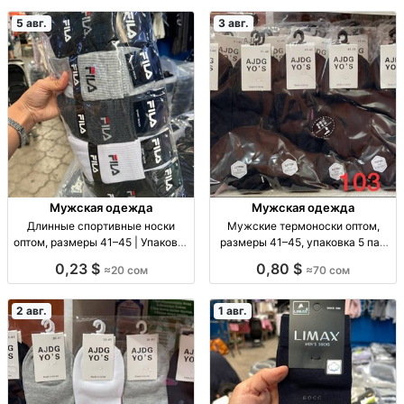
10 пар — 180 сом.
5 авг.
3 авг.
Мужская одежда
Мужская одежда
Длинные спортивные носки
Мужские термоноски оптом,
оптом, размеры 41–45 | Упаковка
размеры 41–45, упаковка 5 пар
10 шт. Спорт. носки опт, р-р 41–
Муж. термоноски, р-р 41–45, уп.
0,23 $
0,80 $
≈20 сом
≈70 сом
45, уп. 10 шт., 20 сом/уп.
5 шт., опт.
2 авг.
1 авг.