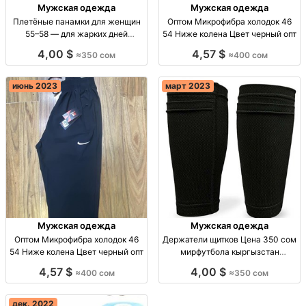
Мужская одежда
Мужская одежда
Плетёные панамки для женщин
Оптом Микрофибра холодок 46
55–58 — для жарких дней
54 Ниже колена Цвет черный опт
панамка плетёная летн. женск.;
4,00 $
4,57 $
≈350 сом
≈400 сом
сезон жарa; р-р 55-58; дышащий;
повседневн. стиль
июнь 2023
март 2023
Мужская одежда
Мужская одежда
Оптом Микрофибра холодок 46
Держатели щитков Цена 350 сом
54 Ниже колена Цвет черный опт
мирфутбола кыргызстан
Киргизия
4,57 $
4,00 $
≈400 сом
≈350 сом
дек. 2022