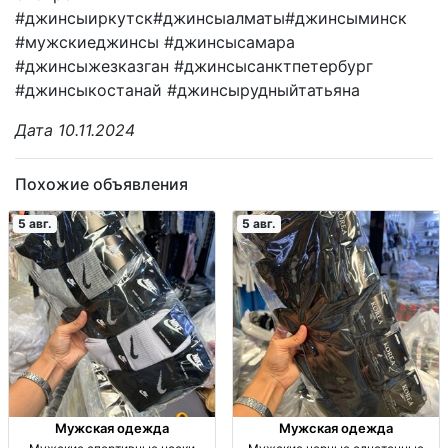
#джинсыиркутск#джинсыалматы#джинсыминск
#мужскиеджинсы #джинсысамара
#джинсыжезказган #джинсысанктпетербург
#джинсыкостанай #джинсырудныйтатьяна
Дата 10.11.2024
Похожие объявления
5 авг.
5 авг.
Мужская одежда
Мужская одежда