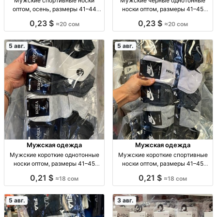
Мужские спортивные носки
Мужские черные однотонные
оптом, осень, размеры 41–44
носки оптом, размеры 41–45
Муж. спорт. носки, осень, р-р 41–
Муж. носки, однотн., черные, р-р
0,23 $
0,23 $
≈20 сом
≈20 сом
44, уп. 10 шт., опт.
41–45, уп. 10 пар, опт.
5 авг.
5 авг.
Мужская одежда
Мужская одежда
Мужские короткие однотонные
Мужские короткие спортивные
носки оптом, размеры 41–45
носки оптом, размеры 41–45
Муж. короткие однотон. носки, р-
Муж. спорт. носки, р-р 41–45, опт,
0,21 $
0,21 $
≈18 сом
≈18 сом
р 41–45, опт: 18 сом/пара, компл.
уп. 10 шт. — 180 сом
10 пар — 180 сом.
5 авг.
3 авг.