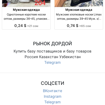
Мужская одежда
Мужская одежда
Однотонные короткие носки
Мужские хлопковые носки Limax
оптом, размеры 36–45, упаковка
оптом, размеры 39–45 Муж. х/б
10 штук Однотонные короткие
носки Limax, р-р 39–45, уп. 12
0,24 $
0,74 $
≈21 сом
≈65 сом
носки оптом, р-р 36–41 и 41–45,
пар, 65 сом.
уп. 10 шт., 21 сом/уп.
РЫНОК ДОРДОЙ
Купить базу поставщиков и базу товаров
Россия Казахстан Узбекистан
Telegram
СОЦСЕТИ
ВКонтакте
Instagram
Telegram