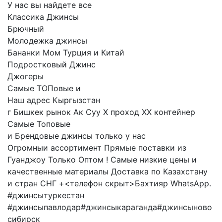
У нас вы найдете все
Классика Джинсы
Брючный
Молодежка джинсы
Бананки Мом Турция и Китай
Подростковый Джинс
Джогеры
Самые ТОПовые и
Наш адрес Кыргызстан
г Бишкек рынок Ак Суу X проход XX контейнер
Самые Топовые
и Брендовые джинсы только у нас
Огромныи ассортимент Прямые поставки из
Гуанджоу Только Оптом ! Самые низкие цены и
качественные материалы Доставка по Казахстану
и стран СНГ +<телефон скрыт>Бахтияр WhatsApp.
#джинсытуркестан
#джинсыпавлодар#джинсыкараганда#джинсыново
сибирск