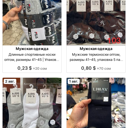
Мужская одежда
Мужская одежда
Длинные спортивные носки
Мужские термоноски оптом,
оптом, размеры 41–45 | Упаковка
размеры 41–45, упаковка 5 пар
10 шт. Спорт. носки опт, р-р 41–
Муж. термоноски, р-р 41–45, уп.
0,23 $
0,80 $
≈20 сом
≈70 сом
45, уп. 10 шт., 20 сом/уп.
5 шт., опт.
2 авг.
1 авг.