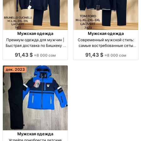
Мужская одежда
Мужская одежда
Премиум одежда для мужчин |
Современный мужской стиль:
Быстрая доставка по Бишкеку и
самые востребованные сеты
в Россию и Казахстан Премиум
сезона Мужские сеты сезона.
91,43 $
91,43 $
≈8 000 сом
≈8 000 сом
одежда для мужчин, доставка по
Матовая текстура, Haki и
Бишкеку и в Россию, Казахстан.
Lacivert. Доставка по Бишкеку,
России и Казахстану.
дек. 2023
Мужская одежда
Успейте приобрести детские