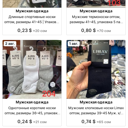
Мужская одежда
Мужская одежда
Длинные спортивные носки
Мужские термоноски оптом,
оптом, размеры 41–45 | Упаковка
размеры 41–45, упаковка 5 пар
10 шт. Спорт. носки опт, р-р 41–
Муж. термоноски, р-р 41–45, уп.
0,23 $
0,80 $
≈20 сом
≈70 сом
45, уп. 10 шт., 20 сом/уп.
5 шт., опт.
2 авг.
1 авг.
Мужская одежда
Мужская одежда
Однотонные короткие носки
Мужские хлопковые носки Limax
оптом, размеры 36–45, упаковка
оптом, размеры 39–45 Муж. х/б
10 штук Однотонные короткие
носки Limax, р-р 39–45, уп. 12
0,24 $
0,74 $
≈21 сом
≈65 сом
носки оптом, р-р 36–41 и 41–45,
пар, 65 сом.