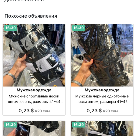
Похожие объявления
16:39
16:39
Мужская одежда
Мужская одежда
Мужские спортивные носки
Мужские черные однотонные
оптом, осень, размеры 41–44
носки оптом, размеры 41–45
Муж. спорт. носки, осень, р-р 41–
Муж. носки, однотн., черные, р-р
0,23 $
0,23 $
≈20 сом
≈20 сом
44, уп. 10 шт., опт.
41–45, уп. 10 пар, опт.
16:39
16:39