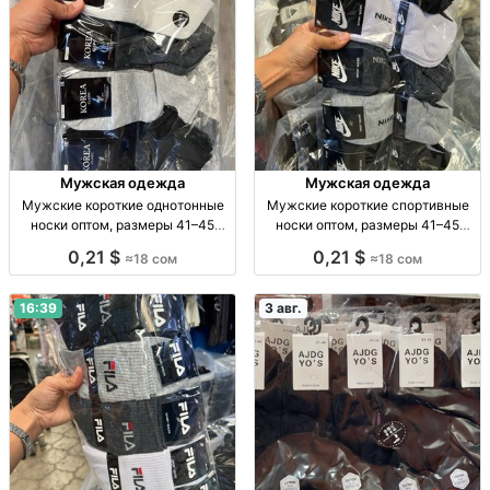
Мужская одежда
Мужская одежда
Мужские короткие однотонные
Мужские короткие спортивные
носки оптом, размеры 41–45
носки оптом, размеры 41–45
Муж. короткие однотон. носки, р-
Муж. спорт. носки, р-р 41–45, опт,
0,21 $
0,21 $
≈18 сом
≈18 сом
р 41–45, опт: 18 сом/пара, компл.
уп. 10 шт. — 180 сом
10 пар — 180 сом.
16:39
3 авг.