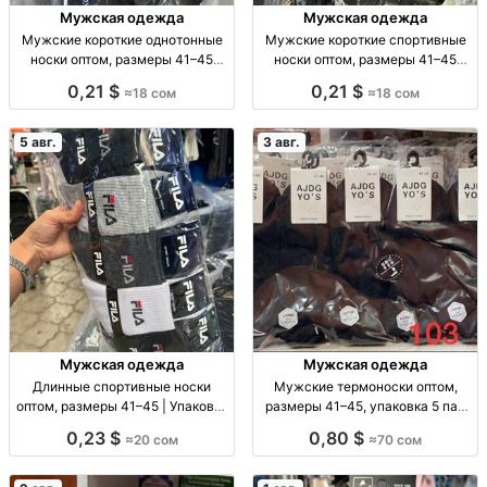
Мужская одежда
Мужская одежда
Мужские короткие однотонные
Мужские короткие спортивные
носки оптом, размеры 41–45
носки оптом, размеры 41–45
Муж. короткие однотон. носки, р-
Муж. спорт. носки, р-р 41–45, опт,
0,21 $
0,21 $
≈18 сом
≈18 сом
р 41–45, опт: 18 сом/пара, компл.
уп. 10 шт. — 180 сом
10 пар — 180 сом.
5 авг.
3 авг.
Мужская одежда
Мужская одежда
Длинные спортивные носки
Мужские термоноски оптом,
оптом, размеры 41–45 | Упаковка
размеры 41–45, упаковка 5 пар
10 шт. Спорт. носки опт, р-р 41–
Муж. термоноски, р-р 41–45, уп.
0,23 $
0,80 $
≈20 сом
≈70 сом
45, уп. 10 шт., 20 сом/уп.
5 шт., опт.