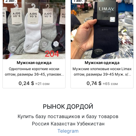
2 авг.
1 авг.
Мужская одежда
Мужская одежда
Однотонные короткие носки
Мужские хлопковые носки Limax
оптом, размеры 36–45, упаковка
оптом, размеры 39–45 Муж. х/б
10 штук Однотонные короткие
носки Limax, р-р 39–45, уп. 12
0,24 $
0,74 $
≈21 сом
≈65 сом
носки оптом, р-р 36–41 и 41–45,
пар, 65 сом.
уп. 10 шт., 21 сом/уп.
РЫНОК ДОРДОЙ
Купить базу поставщиков и базу товаров
Россия Казахстан Узбекистан
Telegram