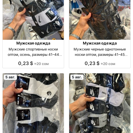
Мужская одежда
Мужская одежда
Мужские спортивные носки
Мужские черные однотонные
оптом, осень, размеры 41–44
носки оптом, размеры 41–45
Муж. спорт. носки, осень, р-р 41–
Муж. носки, однотн., черные, р-р
0,23 $
0,23 $
≈20 сом
≈20 сом
44, уп. 10 шт., опт.
41–45, уп. 10 пар, опт.
5 авг.
5 авг.