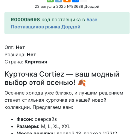
23 августа 2025 №83688 Дордой
R00005698
код поставщика в
Базе
Поставщиков рынка Дордой
Опт:
Нет
Розница:
Нет
Страна:
Киргизия
Курточка Cortiez — ваш модный
выбор этой осенью! 🍂
Осенние холода уже близко, и лучшим решением
станет стильная курточка из нашей новой
коллекции. Предлагаем вам:
Фасон:
оверсайз
Размеры:
M, L, XL, XXL
Место покупки:
дордой 13, проход 1173/2