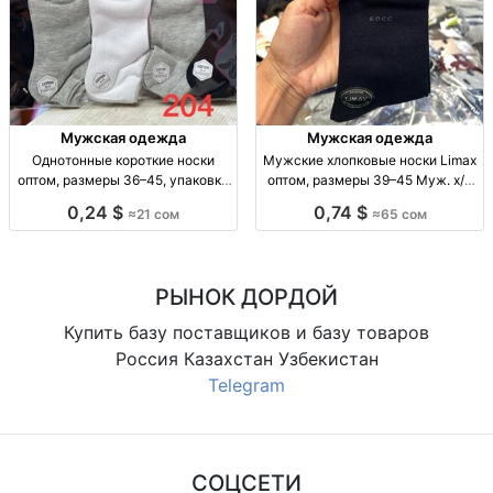
Мужская одежда
Мужская одежда
Однотонные короткие носки
Мужские хлопковые носки Limax
оптом, размеры 36–45, упаковка
оптом, размеры 39–45 Муж. х/б
10 штук Однотонные короткие
носки Limax, р-р 39–45, уп. 12
0,24 $
0,74 $
≈21 сом
≈65 сом
носки оптом, р-р 36–41 и 41–45,
пар, 65 сом.
уп. 10 шт., 21 сом/уп.
РЫНОК ДОРДОЙ
Купить базу поставщиков и базу товаров
Россия Казахстан Узбекистан
Telegram
СОЦСЕТИ