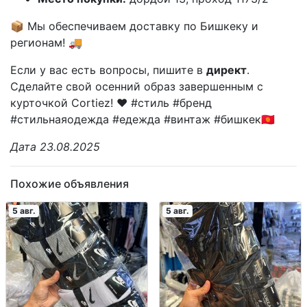
📦 Мы обеспечиваем доставку по Бишкеку и
регионам! 🚚
Если у вас есть вопросы, пишите в
директ
.
Сделайте свой осенний образ завершенным с
курточкой Cortiez! ❤️ #стиль #бренд
#стильнаяодежда #едежда #винтаж #бишкек🇰🇬
Дата 23.08.2025
Похожие объявления
5 авг.
5 авг.