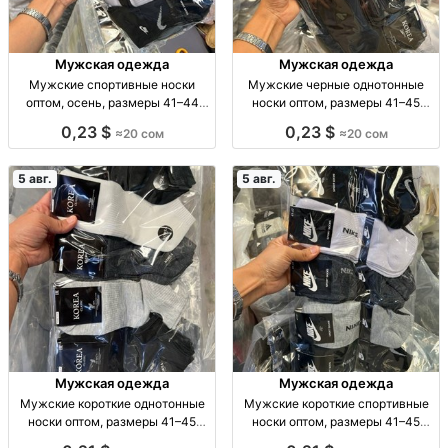
Мужская одежда
Мужская одежда
Мужские спортивные носки
Мужские черные однотонные
оптом, осень, размеры 41–44
носки оптом, размеры 41–45
Муж. спорт. носки, осень, р-р 41–
Муж. носки, однотн., черные, р-р
0,23 $
0,23 $
≈20 сом
≈20 сом
44, уп. 10 шт., опт.
41–45, уп. 10 пар, опт.
5 авг.
5 авг.
Мужская одежда
Мужская одежда
Мужские короткие однотонные
Мужские короткие спортивные
носки оптом, размеры 41–45
носки оптом, размеры 41–45
Муж. короткие однотон. носки, р-
Муж. спорт. носки, р-р 41–45, опт,