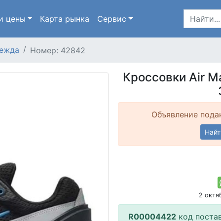
и цены
Карта
рынка
Сервис
ежда
Номер: 42842
Кроссовки Аir M
Объявление подан
Найт
2 окт
R00004422
код поста