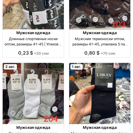
Мужская одежда
Мужская одежда
Длинные спортивные носки
Мужские термоноски оптом,
оптом, размеры 41–45 | Упаковка
размеры 41–45, упаковка 5 пар
10 шт. Спорт. носки опт, р-р 41–
Муж. термоноски, р-р 41–45, уп.
0,23 $
0,80 $
≈20 сом
≈70 сом
45, уп. 10 шт., 20 сом/уп.
5 шт., опт.
2 авг.
1 авг.
Мужская одежда
Мужская одежда