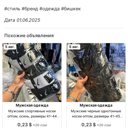
#стиль #бренд #одежда #бишкек
Дата 01.06.2025
Похожие объявления
5 авг.
5 авг.
Мужская одежда
Мужская одежда
Мужские спортивные носки
Мужские черные однотонные
оптом, осень, размеры 41–44
носки оптом, размеры 41–45
Муж. спорт. носки, осень, р-р 41–
Муж. носки, однотн., черные, р-р
0,23 $
0,23 $
≈20 сом
≈20 сом
44, уп. 10 шт., опт.
41–45, уп. 10 пар, опт.