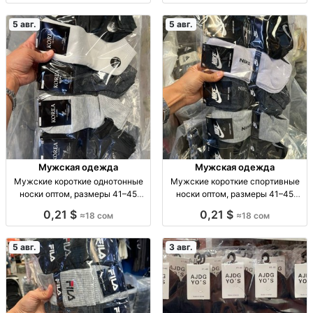
5 авг.
5 авг.
Мужская одежда
Мужская одежда
Мужские короткие однотонные
Мужские короткие спортивные
носки оптом, размеры 41–45
носки оптом, размеры 41–45
Муж. короткие однотон. носки, р-
Муж. спорт. носки, р-р 41–45, опт,
0,21 $
0,21 $
≈18 сом
≈18 сом
р 41–45, опт: 18 сом/пара, компл.
уп. 10 шт. — 180 сом
10 пар — 180 сом.
5 авг.
3 авг.