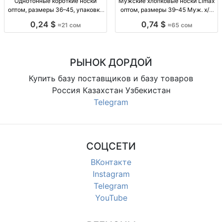
Однотонные короткие носки
Мужские хлопковые носки Limax
оптом, размеры 36–45, упаковка
оптом, размеры 39–45 Муж. х/б
10 штук Однотонные короткие
носки Limax, р-р 39–45, уп. 12
0,24 $
0,74 $
≈21 сом
≈65 сом
носки оптом, р-р 36–41 и 41–45,
пар, 65 сом.
уп. 10 шт., 21 сом/уп.
РЫНОК ДОРДОЙ
Купить базу поставщиков и базу товаров
Россия Казахстан Узбекистан
Telegram
СОЦСЕТИ
ВКонтакте
Instagram
Telegram
YouTube