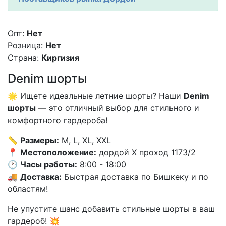
Опт:
Нет
Розница:
Нет
Страна:
Киргизия
Denim шорты
🌟 Ищете идеальные летние шорты? Наши
Denim
шорты
— это отличный выбор для стильного и
комфортного гардероба!
📏
Размеры:
M, L, XL, XXL
📍
Местоположение:
дордой X проход 1173/2
🕐
Часы работы:
8:00 - 18:00
🚚
Доставка:
Быстрая доставка по Бишкеку и по
областям!
Не упустите шанс добавить стильные шорты в ваш
гардероб! 💥