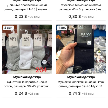
Длинные спортивные носки
Мужские термоноски оптом,
оптом, размеры 41–45 | Упаковка
размеры 41–45, упаковка 5 пар
10 шт. Спорт. носки опт, р-р 41–
Муж. термоноски, р-р 41–45, уп.
0,23 $
0,80 $
≈20 сом
≈70 сом
45, уп. 10 шт., 20 сом/уп.
5 шт., опт.
2 авг.
1 авг.
Мужская одежда
Мужская одежда
Однотонные короткие носки
Мужские хлопковые носки Limax
оптом, размеры 36–45, упаковка
оптом, размеры 39–45 Муж. х/б
10 штук Однотонные короткие
носки Limax, р-р 39–45, уп. 12
0,24 $
0,74 $
≈21 сом
≈65 сом
носки оптом, р-р 36–41 и 41–45,
пар, 65 сом.
уп. 10 шт., 21 сом/уп.