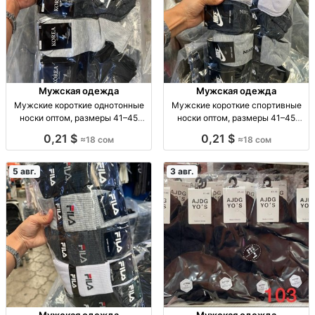
Мужская одежда
Мужская одежда
Мужские короткие однотонные
Мужские короткие спортивные
носки оптом, размеры 41–45
носки оптом, размеры 41–45
Муж. короткие однотон. носки, р-
Муж. спорт. носки, р-р 41–45, опт,
0,21 $
0,21 $
≈18 сом
≈18 сом
р 41–45, опт: 18 сом/пара, компл.
уп. 10 шт. — 180 сом
10 пар — 180 сом.
5 авг.
3 авг.
Мужская одежда
Мужская одежда