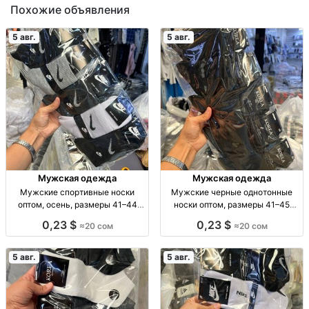
Похожие объявления
5 авг.
5 авг.
Мужская одежда
Мужская одежда
Мужские спортивные носки
Мужские черные однотонные
оптом, осень, размеры 41–44
носки оптом, размеры 41–45
Муж. спорт. носки, осень, р-р 41–
Муж. носки, однотн., черные, р-р
0,23 $
0,23 $
≈20 сом
≈20 сом
44, уп. 10 шт., опт.
41–45, уп. 10 пар, опт.
5 авг.
5 авг.