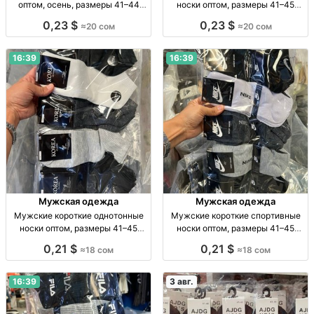
оптом, осень, размеры 41–44
носки оптом, размеры 41–45
Муж. спорт. носки, осень, р-р 41–
Муж. носки, однотн., черные, р-р
0,23 $
0,23 $
≈20 сом
≈20 сом
44, уп. 10 шт., опт.
41–45, уп. 10 пар, опт.
16:39
16:39
Мужская одежда
Мужская одежда
Мужские короткие однотонные
Мужские короткие спортивные
носки оптом, размеры 41–45
носки оптом, размеры 41–45
Муж. короткие однотон. носки, р-
Муж. спорт. носки, р-р 41–45, опт,
0,21 $
0,21 $
≈18 сом
≈18 сом
р 41–45, опт: 18 сом/пара, компл.
уп. 10 шт. — 180 сом
10 пар — 180 сом.
16:39
3 авг.