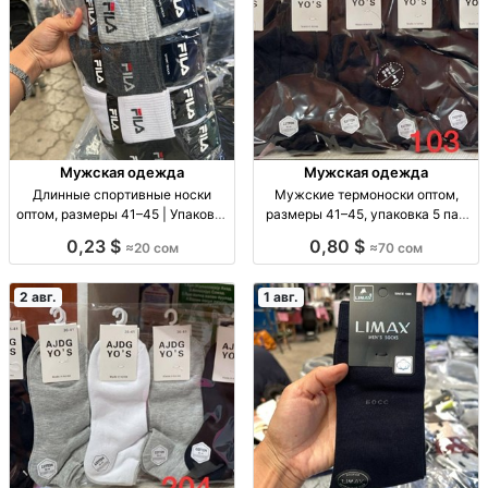
Мужская одежда
Мужская одежда
Длинные спортивные носки
Мужские термоноски оптом,
оптом, размеры 41–45 | Упаковка
размеры 41–45, упаковка 5 пар
10 шт. Спорт. носки опт, р-р 41–
Муж. термоноски, р-р 41–45, уп.
0,23 $
0,80 $
≈20 сом
≈70 сом
45, уп. 10 шт., 20 сом/уп.
5 шт., опт.
2 авг.
1 авг.