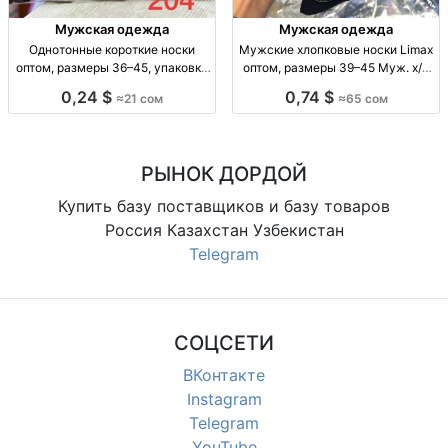
Мужская одежда
Мужская одежда
Однотонные короткие носки
Мужские хлопковые носки Limax
оптом, размеры 36–45, упаковка
оптом, размеры 39–45 Муж. х/б
10 штук Однотонные короткие
носки Limax, р-р 39–45, уп. 12
0,24 $
0,74 $
≈21 сом
≈65 сом
носки оптом, р-р 36–41 и 41–45,
пар, 65 сом.
уп. 10 шт., 21 сом/уп.
РЫНОК ДОРДОЙ
Купить базу поставщиков и базу товаров
Россия Казахстан Узбекистан
Telegram
СОЦСЕТИ
ВКонтакте
Instagram
Telegram
YouTube