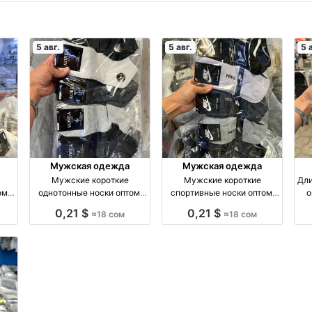
5 авг.
5 авг.
5 
Мужская одежда
Мужская одежда
Мужские короткие
Мужские короткие
Дли
ом,
однотонные носки оптом,
спортивные носки оптом,
о
м
размеры 41–45 оптом
размеры 41–45 оптом
0,21 $
0,21 $
≈18 сом
≈18 сом
я
производство Киргизия
производство Киргизия