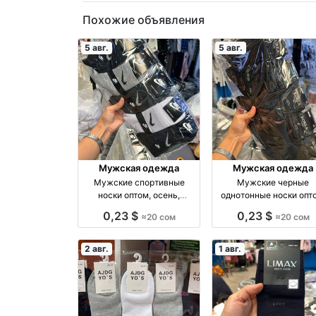
Похожие объявления
5 авг.
5 авг.
Мужская одежда
Мужская одежда
Мужские спортивные
Мужские черные
носки оптом, осень,
однотонные носки опт
размеры 41–44 оптом
размеры 41–45 опто
0,23 $
0,23 $
≈20 сом
≈20 сом
производство Россия
производство Росси
2 авг.
1 авг.