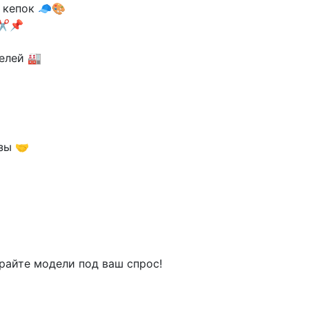
 кепок 🧢🎨
✂️📌
елей 🏭
зы 🤝
райте модели под ваш спрос!