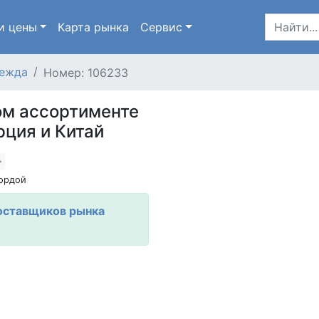
и цены
Карта
рынка
Сервис
ежда
Номер: 106233
ом ассортименте
рция и Китай
ордой
оставщиков рынка