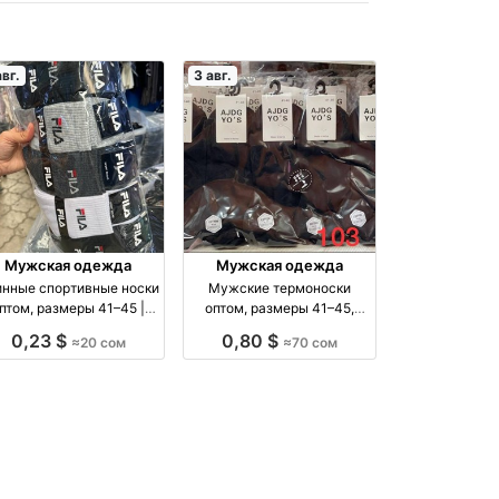
авг.
3 авг.
Мужская одежда
Мужская одежда
нные спортивные носки
Мужские термоноски
птом, размеры 41–45 |
оптом, размеры 41–45,
Упаковка 10 шт. оптом
упаковка 5 пар оптом
0,23 $
0,80 $
≈20 сом
≈70 сом
производство Россия
производство Киргизия