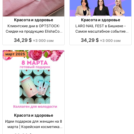
Красота и здоровье
Красота и здоровье
Клиентские дни в OPTSTOCK:
LARO NAIL FEST в Бишкеке -
Скидки на продукцию ElishaCoy
Самое масштабное событие
23-24 октября! Клиентские дни
нейл-индустрии! LARO NAIL FEST
34,29 $
34,29 $
≈3 000 сом
≈3 000 сом
23-24 Окт; Скидки на ElishaCoy;
20 окт, TECHNOPARK, Бишкек.
Подарки; Консультации; Лотерея!
Мастера & самые крутые
спикеры! Билет 3000 сом.
март 2025
Красота и здоровье
Идеи подарков для женщин на 8
марта | Корейская косметика
оптом и в розницу Готовые