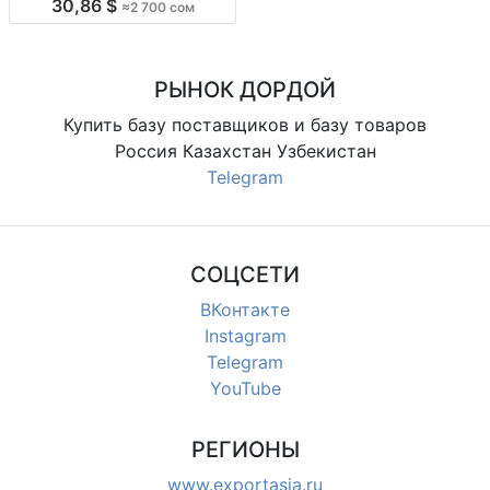
30,86 $
≈2 700 сом
подарки для 8 марта! Наборы от
2700 сом. Оптом и в розницу.
РЫНОК ДОРДОЙ
Купить базу поставщиков и базу товаров
Россия Казахстан Узбекистан
Telegram
СОЦСЕТИ
ВКонтакте
Instagram
Telegram
YouTube
РЕГИОНЫ
www.exportasia.ru