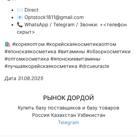
✉️ Direct
📧 Optstock1811@gmail.com
📞 WhatsApp / Telegram / Звонки: +<телефон
скрыт>
🛍 #кореяоптом #корейскаякосметикаоптом
#японскаякосметика #витамины #обзоркосметики
#оптомкосметика #японскиевитамины
#лучшаякорейскаякосметика #drcueuracle
Дата 31.08.2025
РЫНОК ДОРДОЙ
Купить базу поставщиков и базу товаров
Россия Казахстан Узбекистан
Telegram