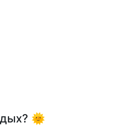
тдых? 🌞