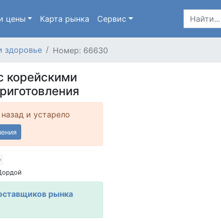
и цены
Карта
рынка
Сервис
и здоровье
Номер: 66630
с корейскими
риготовления
 назад и устарело
ления
Дордой
оставщиков рынка