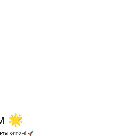
м 🌟
еты
оптом! 🚀