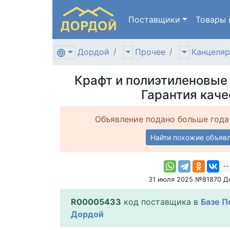
Поставщики
Товары
Дордой
Прочее
Канцеляр
Крафт и полиэтиленовые 
Гарантия каче
Объявление подано больше года
Найти похожие объяв
31 июля 2025 №81870 Д
R00005433
код поставщика в
Базе П
Дордой