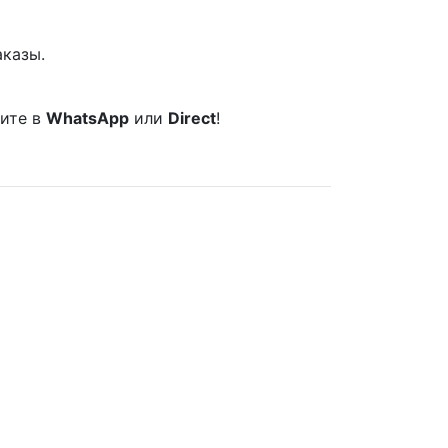
аказы.
шите в
WhatsApp
или
Direct
!