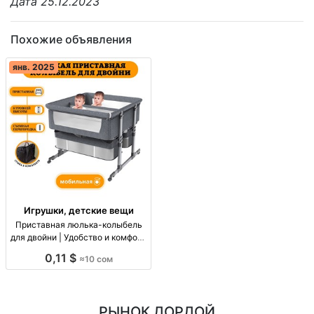
Дата 25.12.2023
Похожие объявления
янв. 2025
Игрушки, детские вещи
Приставная люлька-колыбель
для двойни | Удобство и комфорт
для ваших малышей Приставная
0,11 $
≈10 сом
люлька-колыбель для двойни,
удобно, безопасно, доставка по
всему Кыргызстану.
РЫНОК ДОРДОЙ