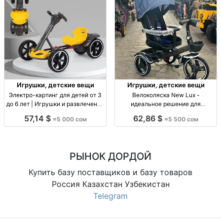
Игрушки, детские вещи
Игрушки, детские вещи
Электро-картинг для детей от 3
Велоколяска New Lux -
до 6 лет | Игрушки и развлечение
идеальное решение для
Электро-картинг 3-6 лет. Цена:
активных родителей Велоколяска
57,14 $
62,86 $
≈5 000 сом
≈5 500 сом
5000 KGS. Доставка по всему
New Lux, цена 5500 сом.
КР!
Активное использование, для
возраста 0-3 года.
РЫНОК ДОРДОЙ
Купить базу поставщиков и базу товаров
Россия Казахстан Узбекистан
Telegram