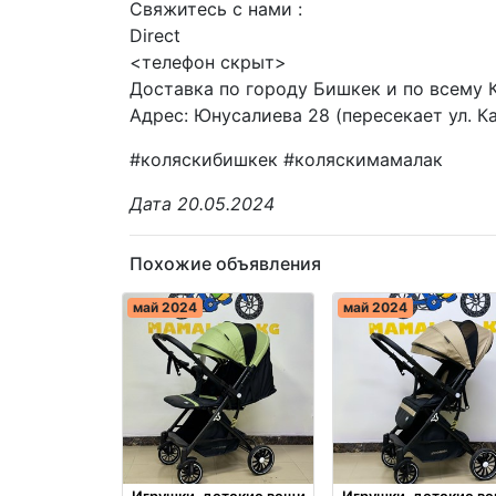
Свяжитесь с нами :
Direct
<телефон скрыт>
Доставка по городу Бишкек и по всему 
Адрес: Юнусалиева 28 (пересекает ул. К
#коляскибишкек #коляскимамалак
Дата 20.05.2024
Похожие объявления
май 2024
май 2024
Игрушки, детские вещи
Игрушки, детские в