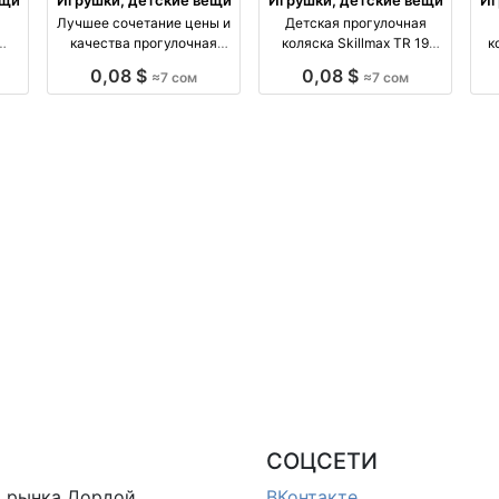
Лучшее сочетание цены и
Детская прогулочная
качества прогулочная
коляска Skillmax TR 19
к
коляска производство
Колёса производство
соче
0,08 $
0,08 $
≈7 сом
≈7 сом
ия
Киргизия
Киргизия
СОЦСЕТИ
в
рынка Дордой
ВКонтакте