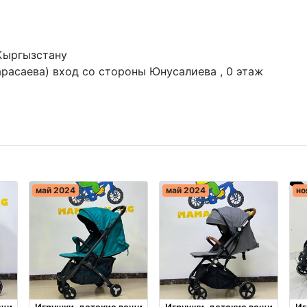
Кыргызстану
арасаева) вход со стороны Юнусалиева , 0 этаж
май 2024
май 2024
но
ещи
Игрушки, детские вещи
Игрушки, детские вещи
Иг