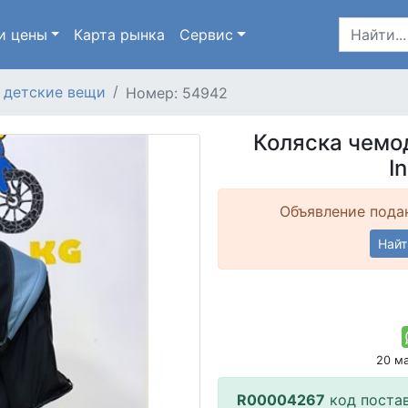
и цены
Карта
рынка
Сервис
 детские вещи
Номер: 54942
Коляска чемо
I
Объявление подан
Найт
20 м
R00004267
код поста