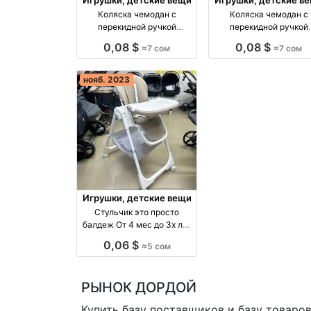
Коляска чемодан с
Коляска чемодан с
перекидной ручкой
перекидной ручкой
Iningbaby Для
Iningbaby Для
0,08 $
0,08 $
≈7 сом
≈7 сом
производство Киргизия
производство Киргиз
нояб. 2023
Игрушки, детские вещи
Стульчик это просто
балдеж От 4 мес до 3х лет
Максимальная
0,06 $
≈5 сом
производство Киргизия
РЫНОК ДОРДОЙ
Купить базу поставщиков и базу товаро