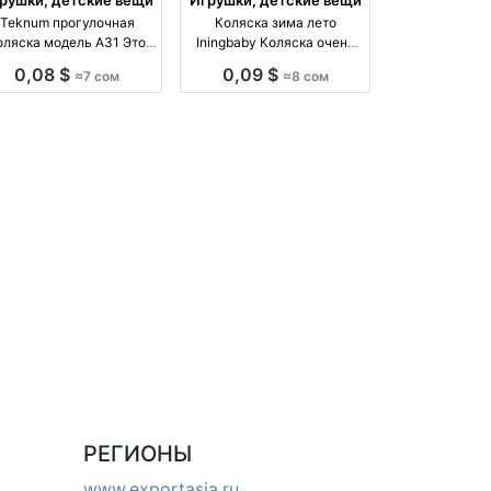
Teknum прогулочная
Коляска зима лето
оляска модель А31 Это
Iningbaby Коляска очень
тание производство
легкая для производство
0,08 $
0,09 $
≈7 сом
≈8 сом
Киргизия
Киргизия
РЕГИОНЫ
www.exportasia.ru