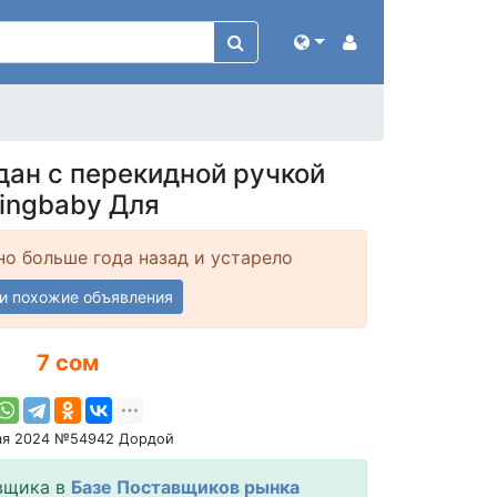
дан с перекидной ручкой
ningbaby Для
о больше года назад и устарело
и похожие объявления
7 сом
ая 2024 №54942 Дордой
вщика в
Базе Поставщиков рынка