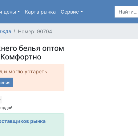
и цены
Карта
рынка
Сервис
ежда
Номер: 90704
него белья оптом
и Комфортно
д и могло устареть
ления
Дордой
оставщиков рынка