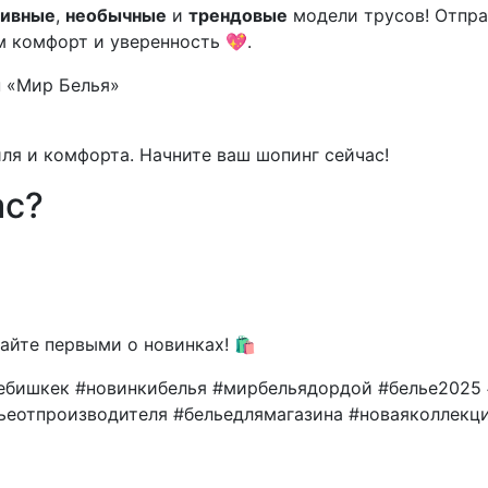
зивные
,
необычные
и
трендовые
модели трусов! Отпра
 комфорт и уверенность 💖.
 «Мир Белья»
ля и комфорта. Начните ваш шопинг сейчас!
ас?
йте первыми о новинках! 🛍️
ебишкек #новинкибелья #мирбельядордой #белье2025
ьеотпроизводителя #бельедлямагазина #новаяколлекц