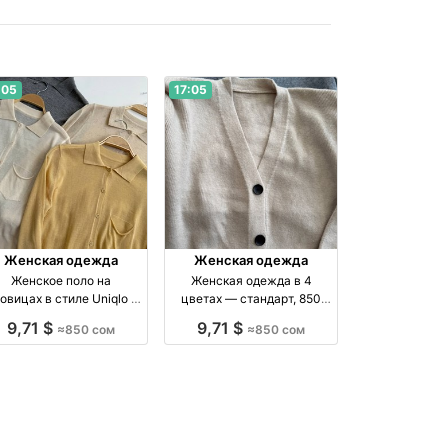
:05
17:05
Женская одежда
Женская одежда
Женское поло на
Женская одежда в 4
овицах в стиле Uniqlo —
цветах — стандарт, 850
4 оттенка, 850 сом
сом бренд Made in
9,71 $
9,71 $
≈850 сом
≈850 сом
роизводство Киргизия
Kyrgyzstan