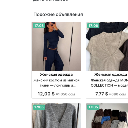
Похожие объявления
17:08
17:06
Женская одежда
Женская одежда
Женский костюм из мягкой
Женская одежда MO
ткани — лонгслив и
COLLECTION — моде
широкие брюки
стандарт в 6 нюдовы
12,00 $
7,77 $
≈1 050 сом
≈680 сом
оттенках бренд Made in
Kyrgyzstan
17:05
17:05