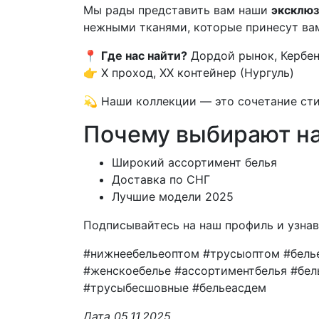
Мы рады представить вам наши
эксклю
нежными тканями, которые принесут вам
📍
Где нас найти?
Дордой рынок, Кербен
👉 X проход, XX контейнер (Нургуль)
💫 Наши коллекции — это сочетание сти
Почему выбирают н
Широкий ассортимент белья
Доставка по СНГ
Лучшие модели 2025
Подписывайтесь на наш профиль и узнава
#нижнеебельеоптом #трусыоптом #бель
#женскоебелье #ассортиментбелья #бел
#трусыбесшовные #бельеасдем
Дата 05.11.2025