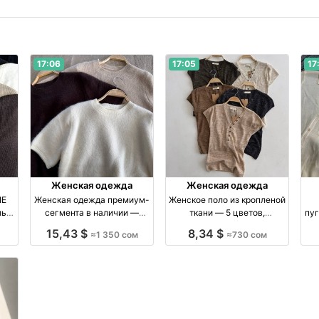
17:06
17:05
17
Женская одежда
Женская одежда
NE
Женская одежда премиум-
Женское поло из кропленой
ль
сегмента в наличии —
ткани — 5 цветов,
пуг
х
ограниченная коллекция
стандартный размер
15,43 $
8,34 $
≈1 350 сом
≈730 сом
производство Киргизия
производство Киргизия
п
бренд Made in Kyrgyzstan