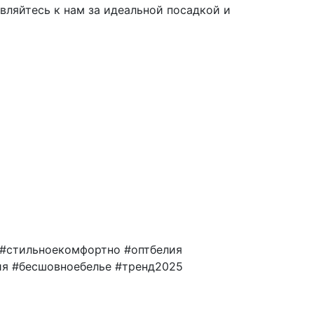
вляйтесь к нам за идеальной посадкой и
 #стильноекомфортно #оптбелия
ия #бесшовноебелье #тренд2025