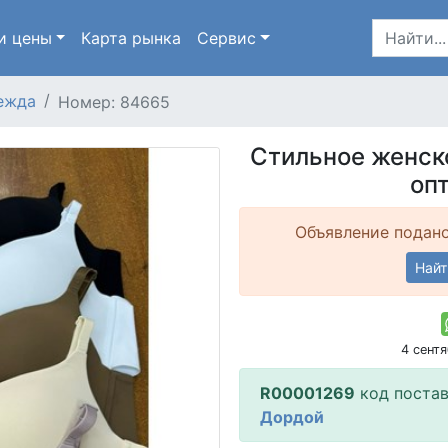
и цены
Карта
рынка
Сервис
ежда
Номер: 84665
Стильное женск
оп
Объявление подано
Найт
4 сент
R00001269
код поста
Дордой