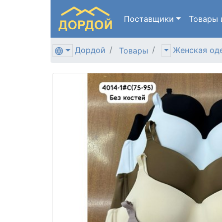
Поставщики
Товары
Дордой
Женская од
Товары