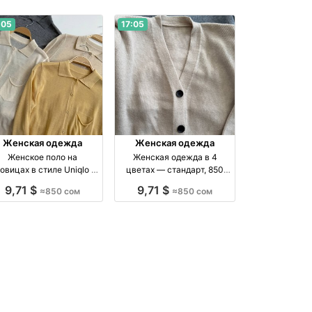
:05
17:05
Женская одежда
Женская одежда
Женское поло на
Женская одежда в 4
овицах в стиле Uniqlo —
цветах — стандарт, 850
4 оттенка, 850 сом
сом бренд Made in
9,71 $
9,71 $
≈850 сом
≈850 сом
роизводство Киргизия
Kyrgyzstan