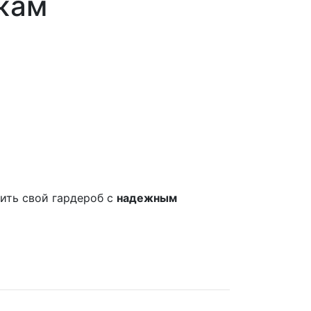
жам
вить свой гардероб с
надежным