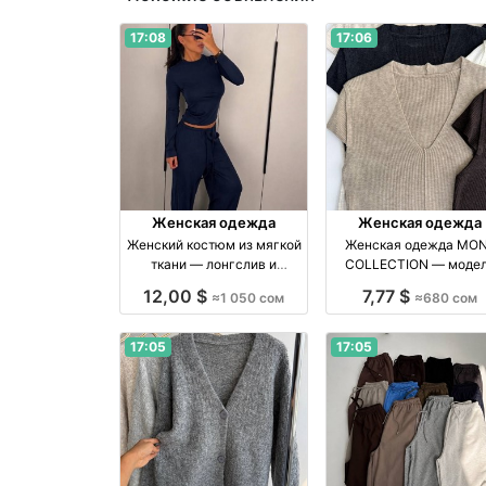
17:08
17:06
Женская одежда
Женская одежда
Женский костюм из мягкой
Женская одежда MO
ткани — лонгслив и
COLLECTION — моде
широкие брюки
стандарт в 6 нюдовы
12,00 $
7,77 $
≈1 050 сом
≈680 сом
оттенках бренд Made in
Kyrgyzstan
17:05
17:05