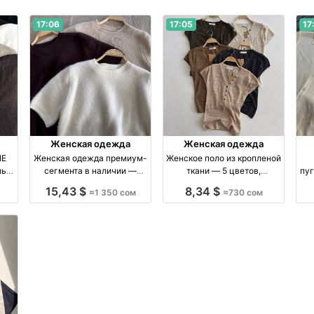
17:06
17:05
17
Женская одежда
Женская одежда
NE
Женская одежда премиум-
Женское поло из кропленой
ль
сегмента в наличии —
ткани — 5 цветов,
пуг
х
ограниченная коллекция
стандартный размер
15,43 $
8,34 $
≈1 350 сом
≈730 сом
производство Киргизия
производство Киргизия
п
бренд Made in Kyrgyzstan