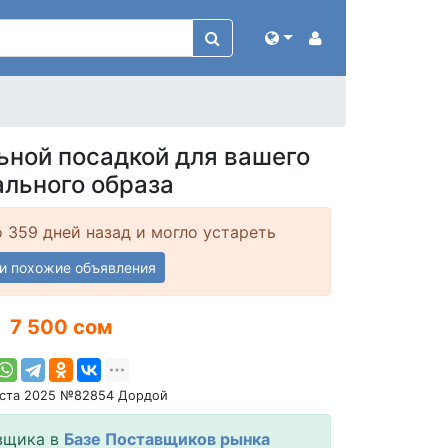
ьной посадкой для вашего
ального образа
 359 дней назад и могло устареть
и похожие объявления
7 500 сом
уста 2025 №82854 Дордой
вщика в
Базе Поставщиков рынка