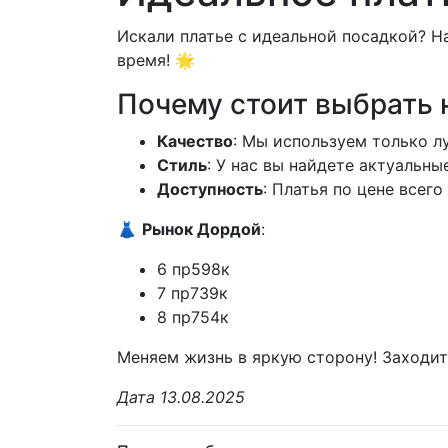
Искали платье с идеальной посадкой? Н
время! 🌟
Почему стоит выбрать 
Качество
: Мы используем только л
Стиль
: У нас вы найдете актуальн
Доступность
: Платья по цене всего
👗
Рынок Дордой
:
6 пр598к
7 пр739к
8 пр754к
Меняем жизнь в яркую сторону! Заходите
Дата 13.08.2025