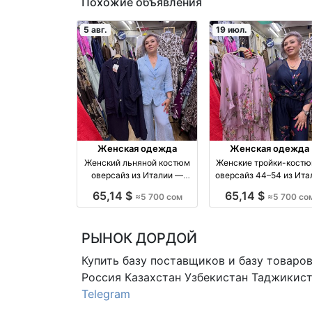
Похожие объявления
5 авг.
19 июл.
Женская одежда
Женская одежда
Женский льняной костюм
Женские тройки-кост
оверсайз из Италии —
оверсайз 44–54 из Ита
размеры 44–52
— синий, пудра, шокол
65,14 $
65,14 $
≈5 700 сом
≈5 700 со
производство Киргизия
хаки оптом производство
Киргизия
РЫНОК ДОРДОЙ
Купить базу поставщиков и базу товаро
Россия Казахстан Узбекистан
Таджикист
Telegram