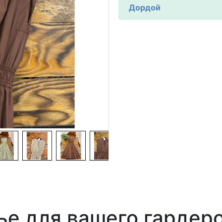
Дордой
е для вашего гардеро