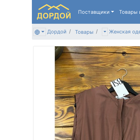
Поставщики
Товары
Дордой
Женская од
Товары