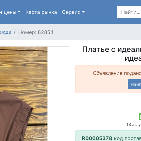
и цены
Карта
рынка
Сервис
ежда
Номер: 82854
Платье с идеал
иде
Объявление подано
Найт
13 авг
R00005378
код поста