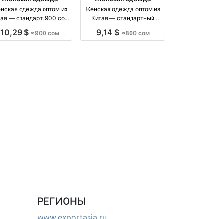
нская одежда оптом из
Женская одежда оптом из
тая — стандарт, 900 сом
Китая — стандартный
оптом производство Китай
размер, 800 сом оптом
10,29 $
9,14 $
≈900 сом
≈800 сом
производство Китай
РЕГИОНЫ
www.exportasia.ru