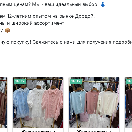
упным ценам? Мы - ваш идеальный выбор! 👗
чем 12-летним опытом на рынке Дордой.
ны и широкий ассортимент.
у 📦.
ную покупку! Свяжитесь с нами для получения подроб
18:19
18:19
18
Женская одежда
Женская одежда