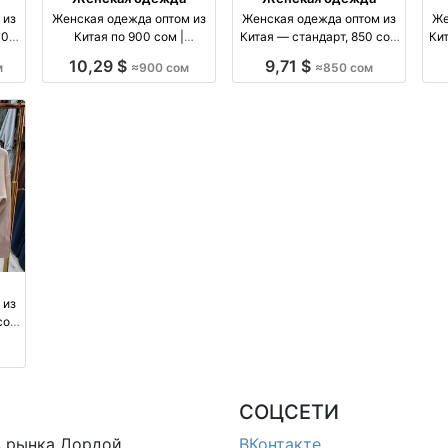
 из
Женская одежда оптом из
Женская одежда оптом из
Же
00
Китая по 900 сом |
Китая — стандарт, 850 сом
Ки
Стандартный размер оптом
оптом производство Китай
10,29 $
9,71 $
м
≈900 сом
≈850 сом
производство Китай
 из
сом
итай
СОЦСЕТИ
в
рынка Дордой
ВКонтакте