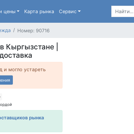
и цены
Карта
рынка
Сервис
ежда
Номер: 90716
в Кыргызстане |
доставка
д и могло устареть
ления
Дордой
оставщиков рынка