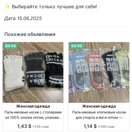
✨ Выбирайте только лучшее для себя!
Дата 15.06.2025
Похожие объявления
04:50
04:50
Женская одежда
Женская одежда
Пальчиковые носки с стоперами
Пальчиковые хлопковые носки
из 100% хлопка оптом, упаковка
для спорта и йоги оптом —
10 пар Пальч. носки с стоперами,
упаковка 10 штук Носки-
1,43 $
1,14 $
≈125 сом
≈100 сом
100% х/б, р-р стандарт, уп. 10 шт.,
пальчики, 100% хлопок, р-р