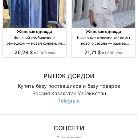
Женская одежда
Женская одежда
Женский комбинезон с
Шикарные женские костюмы
ремешком — новая коллекция,
нового сезона — размер
размеры M и L Женский комбез с
стандарт, 1900 сом Женский
26,29 $
21,71 $
≈2 300 сом
≈1 900 сом
ремешком, размеры M–L,
костюм, новая коллекция, р-р
отличное качество, новая
стандарт, в наличии, 1900 сом
коллекция, 2300 сом
РЫНОК ДОРДОЙ
Купить базу поставщиков и базу товаров
Россия Казахстан Узбекистан
Telegram
СОЦСЕТИ
ВКонтакте