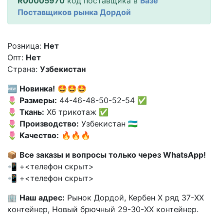
R00005970
код поставщика в
Базе
Поставщиков рынка Дордой
Розница:
Нет
Опт:
Нет
Страна:
Узбекистан
🆕
Новинка!
🤩🤩🤩
🌷
Размеры:
44-46-48-50-52-54 ✅
🌷
Ткань:
Хб трикотаж ✅
🌷
Производство:
Узбекистан 🇺🇿
🌷
Качество:
🔥🔥🔥
📦
Все заказы и вопросы только через WhatsApp!
📲 +<телефон скрыт>
📲 +<телефон скрыт>
🏢
Наш адрес:
Рынок Дордой, Кербен X ряд 37-XX
контейнер, Новый брючный 29-30-XX контейнер.