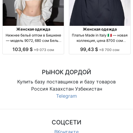
Женская одежда
Женская одежда
Нижнее бельё оптом в Бишкеке
Платье Made in Italy 🇮🇹 — новая
— модель 9072, 680 сом Бельё
коллекция, цена 8700 сом
оптом, мод. 9072, 680 сом.
Платье женское, made in Italy
103,69 $
99,43 $
≈9 073 сом
≈8 700 сом
Бишкек, рынок Дордой.
(итальянский пошив), новое
поступление. Материал и
посадка: уточняются
РЫНОК ДОРДОЙ
Купить базу поставщиков и базу товаров
Россия Казахстан Узбекистан
Telegram
СОЦСЕТИ
ВКонтакте