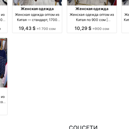
Женская одежда
Женская одежда
 из
Женская одежда оптом из
Женская одежда оптом из
Же
00
Китая — стандарт, 1700
Китая по 900 сом |
Ки
сом оптом производство
Стандартный размер оптом
19,43 $
10,29 $
м
≈1 700 сом
≈900 сом
Китай
производство Китай
 из
сом
итай
СОЦСЕТИ