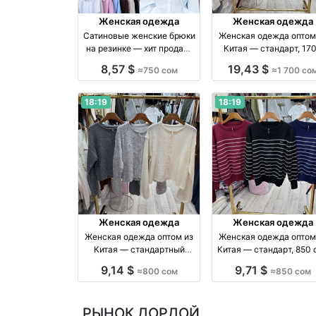
Женская одежда
Женская одежда
Сатиновые женские брюки
Женская одежда оптом
на резинке — хит продаж,
Китая — стандарт, 17
размеры S–M оптом
сом оптом производство
8,57 $
19,43 $
≈750 сом
≈1 700 со
производство Киргизия
Китай
18:19
18:19
Женская одежда
Женская одежда
Женская одежда оптом из
Женская одежда оптом
Китая — стандартный
Китая — стандарт, 850 
размер, 800 сом оптом
оптом производство К
9,14 $
9,71 $
≈800 сом
≈850 сом
производство Китай
РЫНОК ДОРДОЙ