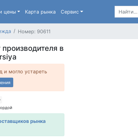
и цены
Карта
рынка
Сервис
ежда
Номер: 90611
 производителя в
rsiya
д и могло устареть
ления
Дордой
оставщиков рынка