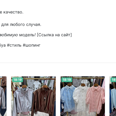
е качество.
для любого случая.
 любимую модель!
[Ссылка на сайт]
iya #стиль #шопинг
18:19
18:19
18