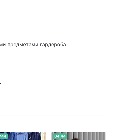
ыми предметами гардероба.
.
:44
04:44