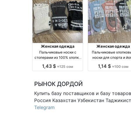
Женская одежда
Женская одежда
Пальчиковые носки с
Пальчиковые хлопков
стоперами из 100% хлопка
носки для спорта и йо
оптом, упаковка 10 пар
оптом — упаковка 10 ш
1,43 $
1,14 $
≈125 сом
≈100 сом
оптом производство
оптом производство
Россия
Киргизия
РЫНОК ДОРДОЙ
Купить базу поставщиков и базу товаро
Россия Казахстан Узбекистан
Таджикист
Telegram