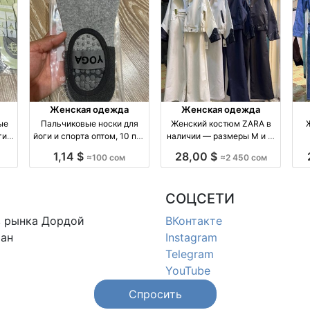
Женская одежда
Женская одежда
ые
Пальчиковые носки для
Женский костюм ZARA в
ги
йоги и спорта оптом, 10 пар
наличии — размеры M и L,
тук
в упаковке оптом
4 цвета
ко
1,14 $
28,00 $
≈100 сом
≈2 450 сом
производство Россия
СОЦСЕТИ
в
рынка Дордой
ВКонтакте
ан
Instagram
Telegram
YouTube
Спросить