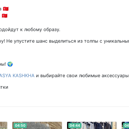
🇹🇷
🇹🇷
одойдут к любому образу.
у! Не упустите шанс выделиться из толпы с уникальн
ны! 🌍
ASYA KASHKHA
и выбирайте свои любимые аксессуары
атки
04:50
04:44
04