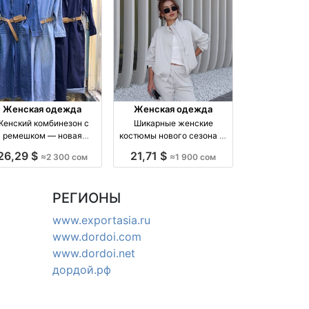
Женская одежда
Женская одежда
Женский комбинезон с
Шикарные женские
ремешком — новая
костюмы нового сезона —
ллекция, размеры M и L
размер стандарт, 1900 сом
26,29 $
21,71 $
≈2 300 сом
≈1 900 сом
производство Киргизия
РЕГИОНЫ
www.exportasia.ru
www.dordoi.com
www.dordoi.net
дордой.рф