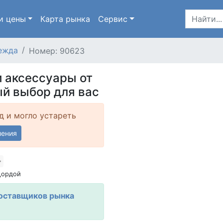
и цены
Карта
рынка
Сервис
ежда
Номер: 90623
и аксессуары от
й выбор для вас
д и могло устареть
ления
Дордой
оставщиков рынка