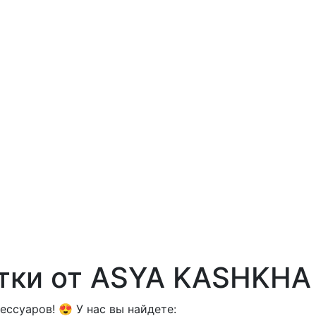
тки от ASYA KASHKHA
ссуаров! 😍 У нас вы найдете: