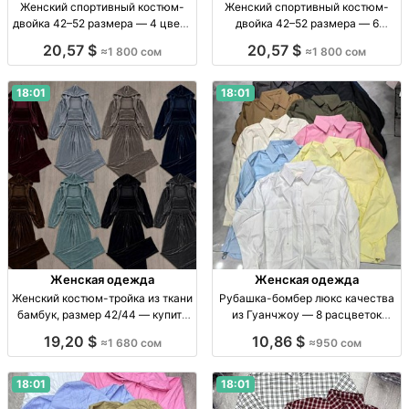
Женский спортивный костюм-
Женский спортивный костюм-
двойка 42–52 размера — 4 цвета
двойка 42–52 размера — 6
Женский спорт. костюм-двойка,
цветов Жен. спорт. костюм-
20,57 $
20,57 $
≈1 800 сом
≈1 800 сом
р-р 42–52, 4 цв., высокое
двойка, р-р 42–52, 6 цв.,
качество, огранич. кол-во.
трендовая модель, высокое кач-
во.
18:01
18:01
Женская одежда
Женская одежда
Женский костюм-тройка из ткани
Рубашка-бомбер люкс качества
бамбук, размер 42/44 — купить
из Гуанчжоу — 8 расцветок
оптом Жен. костюм-тройка,
Рубашка-бомбер, люкс,
19,20 $
10,86 $
≈1 680 сом
≈950 сом
ткань бамбук, р-р 42/44, опт.
Гуанчжоу, р-р стандарт, 8 расцв.
18:01
18:01