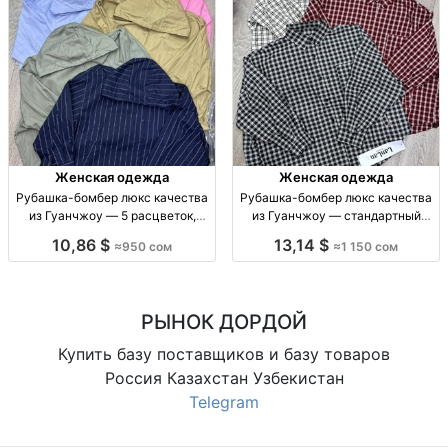
Женская одежда
Женская одежда
Рубашка-бомбер люкс качества
Рубашка-бомбер люкс качества
из Гуанчжоу — 5 расцветок,
из Гуанчжоу — стандартный
размер стандарт Рубашка-
размер, 3 расцветки Рубашка-
10,86 $
13,14 $
≈950 сом
≈1 150 сом
бомбер, люкс, Гуанчжоу, р-р
бомбер, люкс, пр-во Гуанчжоу,
стандарт, 5 расцв.
р-р стандарт, 3 расцв., 1150 сом
РЫНОК ДОРДОЙ
Купить базу поставщиков и базу товаров
Россия Казахстан Узбекистан
Telegram