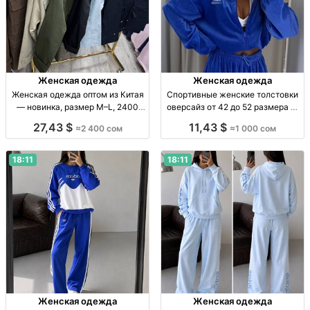
Женская одежда
Женская одежда
Женская одежда оптом из Китая
Спортивные женские толстовки
— новинка, размер M–L, 2400
оверсайз от 42 до 52 размера —
сом Женская одежда оптом,
7 цветов Жен. спорт. толстовка,
27,43 $
11,43 $
≈2 400 сом
≈1 000 сом
новинка, р-р M–L, Китай, 2400
р-р 42–52, 7 цветов, отл. кач-во,
сом
лимит. кол-во, 1000 сом
18:11
18:11
Женская одежда
Женская одежда