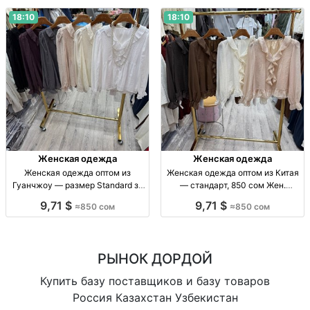
18:10
18:10
Женская одежда
Женская одежда
Женская одежда оптом из
Женская одежда оптом из Китая
Гуанчжоу — размер Standard за
— стандарт, 850 сом Жен.
850 сом Женская одежда оптом,
одежда опт, Китай, р-р стандарт,
9,71 $
9,71 $
≈850 сом
≈850 сом
р-р Standard, поставка из
850 сом, поставки из Гуанчжоу.
Гуанчжоу, 850 сом
РЫНОК ДОРДОЙ
Купить базу поставщиков и базу товаров
Россия Казахстан Узбекистан