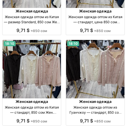
Женская одежда
Женская одежда
Женская одежда оптом из Китая
Женская одежда оптом из Китая
— размер Standard, 850 сом Жен.
— стандарт, цена 850 сом
одежда опт, Китай, р-р Standard,
Женская одежда оптом,
9,71 $
9,71 $
≈850 сом
≈850 сом
850 сом.
стандарт, Китай, 850 сом,
поставки из Гуанчжоу, отправка
по СНГ.
18:10
18:10
Женская одежда
Женская одежда
Женская одежда оптом из Китая
Женская одежда оптом из
— стандарт, 850 сом Жен.
Гуанчжоу — стандарт, 850 сом
одежда оптом, стандарт, Китай,
Жен. одежда опт, р-р стандарт,
9,71 $
9,71 $
≈850 сом
≈850 сом
850 сом
Китай, 850 сом.