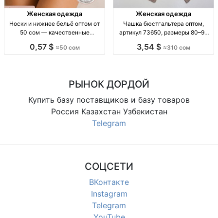
Женская одежда
Женская одежда
Носки и нижнее бельё оптом от
Чашка бюстгальтера оптом,
50 сом — качественные
артикул 73650, размеры 80–90
хлопковые изделия Носки и ниж.
Чашка C, тонкая, р-р 80/85/90,
0,57 $
3,54 $
≈50 сом
≈310 сом
бельё опт, хлопок, от 50 сом,
арт. 73650, уп. 6 шт., опт
доставка
РЫНОК ДОРДОЙ
Купить базу поставщиков и базу товаров
Россия Казахстан Узбекистан
Telegram
СОЦСЕТИ
ВКонтакте
Instagram
Telegram
YouTube