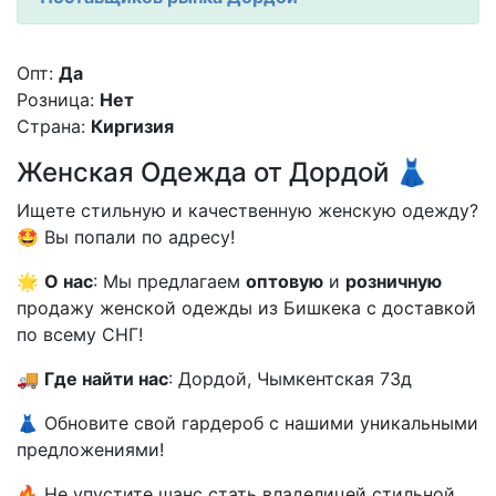
Опт:
Да
Розница:
Нет
Страна:
Киргизия
Женская Одежда от Дордой 👗
Ищете стильную и качественную женскую одежду?
🤩 Вы попали по адресу!
🌟
О нас
: Мы предлагаем
оптовую
и
розничную
продажу женской одежды из Бишкека с доставкой
по всему СНГ!
🚚
Где найти нас
: Дордой, Чымкентская 73д
👗 Обновите свой гардероб с нашими уникальными
предложениями!
🔥 Не упустите шанс стать владелицей стильной