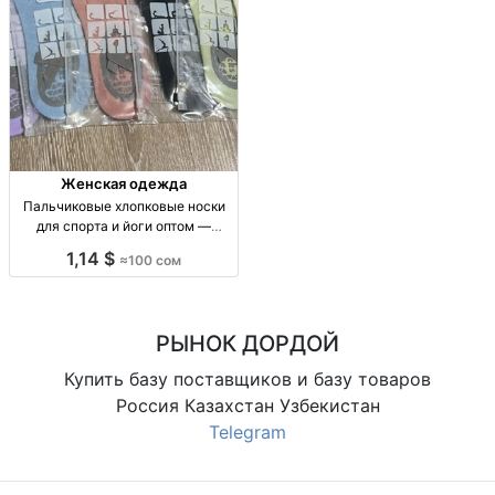
Женская одежда
Пальчиковые хлопковые носки
для спорта и йоги оптом —
упаковка 10 штук Носки-
1,14 $
≈100 сом
пальчики, 100% хлопок, р-р
станд., уп. 10 шт., опт.
РЫНОК ДОРДОЙ
Купить базу поставщиков и базу товаров
Россия Казахстан Узбекистан
Telegram