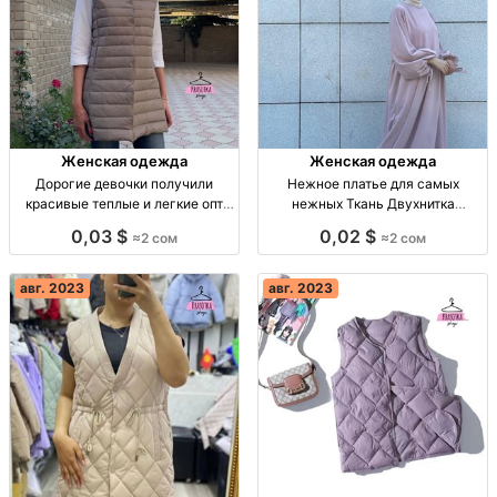
Женская одежда
Женская одежда
Дорогие девочки получили
Нежное платье для самых
красивые теплые и легкие опт
нежных Ткань Двухнитка
Турция
Расцветки опт Киргизия Made in
0,03 $
0,02 $
≈2 сом
≈2 сом
Kyrgyzstan
авг. 2023
авг. 2023