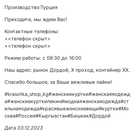
Производство:Турция
Приходите, мы ждем Вас!
Контактные телефоны:
+<телефон скрыт>
+<телефон скрыт>
Режим работы: с 08:30 до 16:00
Наш адрес: рынок Дордой, X проход, контейнер XX.
Спасибо большое, за Ваши вежливые лайки!
#krasotka_shop_kg#женскиекуртки#женскаяяодежд
а#женскиекурткипекин#моднаяженскаяодежда#ст
ильнаяодежда#красивыеженскиевещи#куртки#Мо
сква#Россия#Кыргызстан#Бишкек#Дордой
Дата 03.12.2023