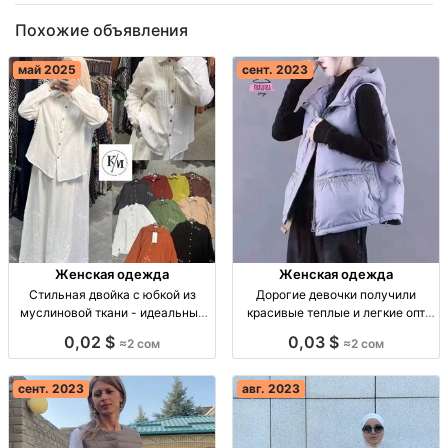
Похожие объявления
май 2025
сент. 2023
Женская одежда
Женская одежда
Стильная двойка с юбкой из
Дорогие девочки получили
муслиновой ткани - идеальный
красивые теплые и легкие опт
выбор для любого случая!
Турция
0,02 $
0,03 $
≈2 сом
≈2 сом
Двойка, юбка 🤍 Муслиновая
ткань, размеры 44-52. Розница:
1600 сом.
сент. 2023
авг. 2023