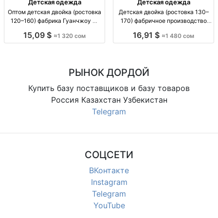
Детская одежда
Детская одежда
Оптом детская двойка (ростовка
Детская двойка (ростовка 130–
120–160) фабрика Гуанчжоу —
170) фабричное производство
партии по размерам
Гуанчжоу — по 5 шт в размерной
15,09 $
16,91 $
≈1 320 сом
≈1 480 сом
дет.комплект «двойка» оптом, р-
линии дет. комплект «двойка» (2
ры 120–160, пачка 5 шт. по
пр.), рост 130–170, опт фасовка 5
размерным линиям, код 3761
шт/пачка по размерным линиям,
код 3436
РЫНОК ДОРДОЙ
Купить базу поставщиков и базу товаров
Россия Казахстан Узбекистан
Telegram
СОЦСЕТИ
ВКонтакте
Instagram
Telegram
YouTube