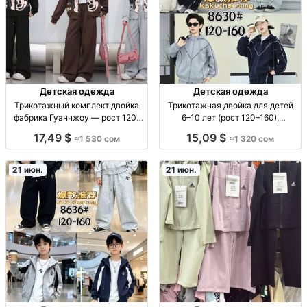
Детская одежда
Детская одежда
Трикотажный комплект двойка
Трикотажная двойка для детей
фабрика Гуанчжоу — рост 120–
6–10 лет (рост 120–160),
160, код 3771 дет. комплект
фабричное качество —
17,49 $
15,09 $
≈1 530 сом
≈1 320 сом
«двойка» (трикотаж), рост 120–
БАЛАСТАЙЛ двойка трикотаж;
160, код 3771, повседнев/школа
рост 120-160; 6-10 лет;
маломерит? нет, посадка точь-в-
21 июн.
21 июн.
точь; код 3754