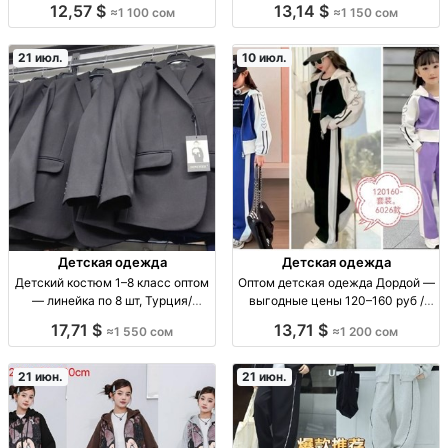
12,57 $
13,14 $
≈1 100 сом
≈1 150 сом
см, 1100 сом
21 июл.
10 июл.
Детская одежда
Детская одежда
Детский костюм 1–8 класс оптом
Оптом детская одежда Дордой —
— линейка по 8 шт, Турция/
выгодные цены 120–160 руб /
Узбекистан костюм детский опт,
1200 сом опт детская одежда,
17,71 $
13,71 $
≈1 550 сом
≈1 200 сом
1–8 кл, линейка 8 шт,
Дордой Восток 4 проход 38 с,
производство Турция/
цена 120-160р/1200сом, партии,
Узбекистан, школьная одежда,
сезоны, практичные п
21 июн.
21 июн.
размерный