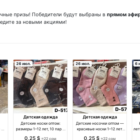
ичные призы! Победители будут выбраны в
прямом эфи
ледите за новыми акциями!
26 июл.
26 июл.
6 
Детская одежда
Детская одежда
Детские носки оптом:
Детские носочки оптом —
м —
размеры 1–12 лет, 10 пар в
красивые носки 1–12 лет,
лет
ом
упаковке — 22 сома оптом
упаковка 10 шт оптом
4,
0,25 $
0,25 $
≈22 сом
≈22 сом