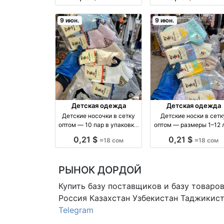
Киргизия
производство Росси
9 июн.
9 июн.
Детская одежда
Детская одежда
Детские носочки в сетку
Детские носки в сетк
оптом — 10 пар в упаковке,
оптом — размеры 1–12 л
размеры 1–12 лет оптом
10 шт в упаковке опт
0,21 $
0,21 $
≈18 сом
≈18 сом
производство Россия
РЫНОК ДОРДОЙ
Купить базу поставщиков и базу товаро
Россия Казахстан Узбекистан
Таджикист
Telegram