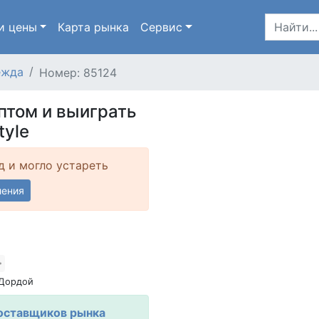
и цены
Карта
рынка
Сервис
ежда
Номер: 85124
птом и выиграть
tyle
д и могло устареть
ления
 Дордой
оставщиков рынка