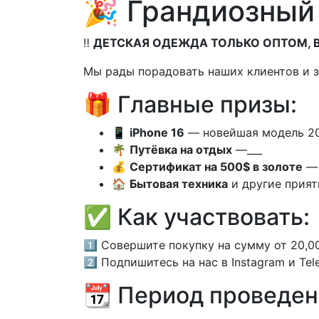
🎉 Грандиозный 
‼️
ДЕТСКАЯ ОДЕЖДА ТОЛЬКО ОПТОМ, В
Мы рады порадовать наших клиентов и 
🎁 Главные призы:
📱
iPhone 16
— новейшая модель 20
🌴
Путёвка на отдых
—___
💰
Сертификат на 500$ в золоте
— 
🏠
Бытовая техника
и другие прият
✅ Как участвовать:
1️⃣ Совершите покупку на сумму от 20,0
2️⃣ Подпишитесь на нас в Instagram и Tel
📆 Период проведен