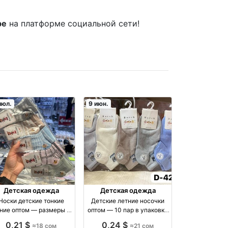
ре
на платформе социальной сети!
июл.
9 июн.
Детская одежда
Детская одежда
Носки детские тонкие
Детские летние носочки
ние оптом — размеры 1-
оптом — 10 пар в упаковке
 4-8, 8-12 лет, упаковка
оптом производство
0,21 $
0,24 $
≈18 сом
≈21 сом