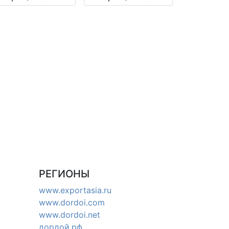
10 шт оптом
Киргизия
РЕГИОНЫ
www.exportasia.ru
www.dordoi.com
www.dordoi.net
дордой.рф