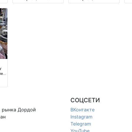
я
производство Россия
производство Россия
у
ет,
ом
СОЦСЕТИ
в
рынка Дордой
ВКонтакте
ан
Instagram
Telegram
YouTube