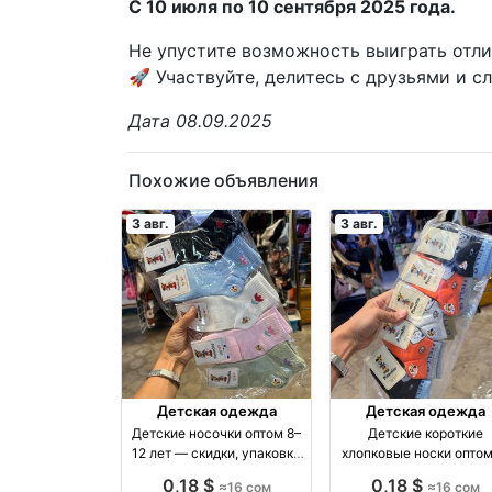
С 10 июля по 10 сентября 2025 года.
Не упустите возможность выиграть отл
🚀 Участвуйте, делитесь с друзьями и с
Дата 08.09.2025
Похожие объявления
3 авг.
3 авг.
Детская одежда
Детская одежда
Детские носочки оптом 8–
Детские короткие
12 лет — скидки, упаковка
хлопковые носки опто
10 пар оптом производство
размеры 1–12 лет опт
0,18 $
0,18 $
≈16 сом
≈16 сом