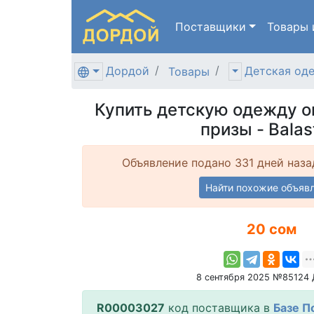
Поставщики
Товары
Дордой
Детская од
Товары
Купить детскую одежду о
призы - Balas
Объявление подано 331 дней наза
Найти похожие объяв
20 сом
8 сентября 2025 №85124
R00003027
код поставщика в
Базе П