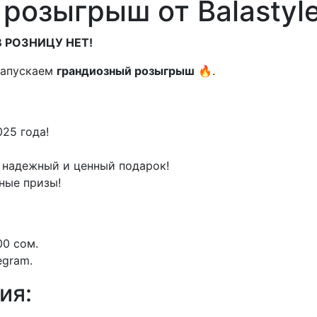
розыгрыш от Balastyle
 РОЗНИЦУ НЕТ!
запускаем
грандиозный розыгрыш
🔥.
25 года!
надежный и ценный подарок!
ные призы!
00 сом.
egram.
ия: